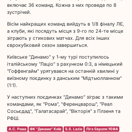
включає 36 команд. Кожна з них проведе по 8
зустрічей.
Вісім найкращих команд вийдуть в 1/8 фіналу ЛЄ,
а клуби, які посядуть місця з 9-го по 24-те місце
зіграють у стикових матчах. Для всіх інших
єврокубковий сезон завершиться.
Київське "Динамо" у 1-му турі поступилось
італійському "Лаціо" з рахунком 0:3, а німецький
"Гоффенгайм" урятувався на останній хвилині у
виїзному поєдинку з данським "Мідтьюлланном"
(1:1).
У наступних поєдинках "Динамо" зіграє з такими
командами, як "Рома", "Ференцварош", "Реал
Сосьєдад", "Галатасарай", "Вікторія" з Плзеня та
РФШ.
А.С. Рома
ФК "Динамо" Київ
S.S. Lazio
Ліга Європи УЄФА