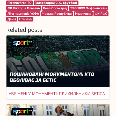
Ferencváros TC
Галатасарай С.К. (футбол)
ФК Вікторія Пльзень
Реал Сосьєдад
TSG 1899 Хоффенхайм
Ліга чемпіонів УЄФА
Чеська Республіка
Німеччина
ФК РФС
Данія
Пльзень
Related posts
УВІЧНЕНІ У МОНУМЕНТІ: ПРИХИЛЬНИКИ БЕТІСА