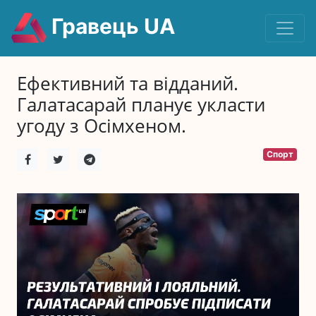
Гравець UA
Ефективний та відданий.
Галатасарай планує укласти
угоду з Осімхеном.
Спорт