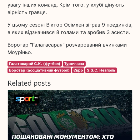
увагу інших команд. Крім того, у клубі цінують
вірність гравця.
У цьому сезоні Віктор Осімхен зіграв 9 поєдинків,
в яких відзначився 8 голами та зробив 3 асисти.
Воротар "Галатасарая" розчарований вчинками
Моуріньо.
Галатасарай С.К. (футбол)
Туреччина
Воротар (асоціативний футбол)
Євро
S.S.C. Неаполь
Related posts