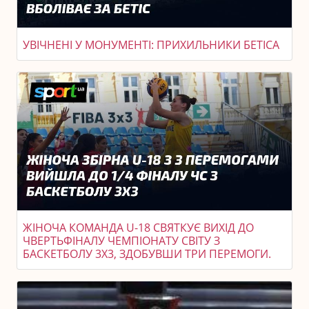
УВІЧНЕНІ У МОНУМЕНТІ: ПРИХИЛЬНИКИ БЕТІСА
ЖІНОЧА КОМАНДА U-18 СВЯТКУЄ ВИХІД ДО
ЧВЕРТЬФІНАЛУ ЧЕМПІОНАТУ СВІТУ З
БАСКЕТБОЛУ 3X3, ЗДОБУВШИ ТРИ ПЕРЕМОГИ.