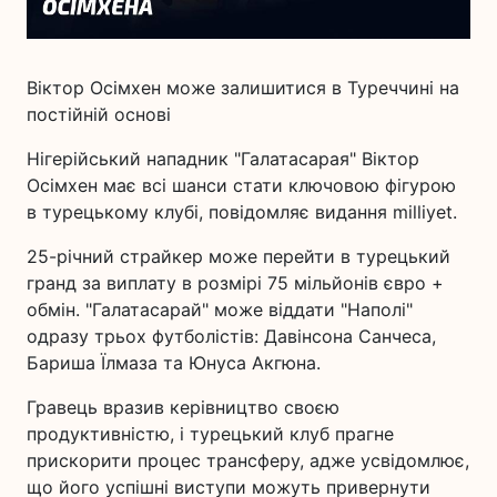
Віктор Осімхен може залишитися в Туреччині на
постійній основі
Нігерійський нападник "Галатасарая" Віктор
Осімхен має всі шанси стати ключовою фігурою
в турецькому клубі, повідомляє видання milliyet.
25-річний страйкер може перейти в турецький
гранд за виплату в розмірі 75 мільйонів євро +
обмін. "Галатасарай" може віддати "Наполі"
одразу трьох футболістів: Давінсона Санчеса,
Бариша Їлмаза та Юнуса Акгюна.
Гравець вразив керівництво своєю
продуктивністю, і турецький клуб прагне
прискорити процес трансферу, адже усвідомлює,
що його успішні виступи можуть привернути