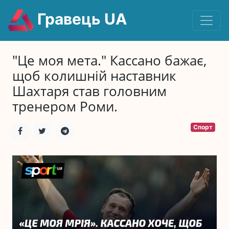
Гравець UA
"Це моя мета." Кассано бажає,
щоб колишній наставник
Шахтаря став головним
тренером Роми.
Спорт