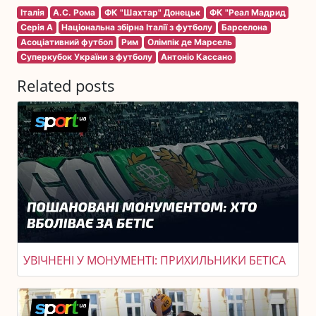
Італія
А.С. Рома
ФК "Шахтар" Донецьк
ФК "Реал Мадрид
Серія A
Національна збірна Італії з футболу
Барселона
Асоціативний футбол
Рим
Олімпік де Марсель
Суперкубок України з футболу
Антоніо Кассано
Related posts
УВІЧНЕНІ У МОНУМЕНТІ: ПРИХИЛЬНИКИ БЕТІСА