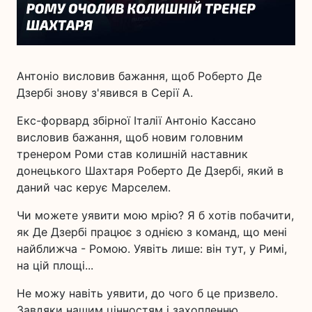
Антоніо висловив бажання, щоб Роберто Де
Дзербі знову з'явився в Серії А.
Екс-форвард збірної Італії Антоніо Кассано
висловив бажання, щоб новим головним
тренером Роми став колишній наставник
донецького Шахтаря Роберто Де Дзербі, який в
даний час керує Марселем.
Чи можете уявити мою мрію? Я б хотів побачити,
як Де Дзербі працює з однією з команд, що мені
найближча - Ромою. Уявіть лише: він тут, у Римі,
на цій площі...
Не можу навіть уявити, до чого б це призвело.
Завдяки нашим цінностям і захопленню