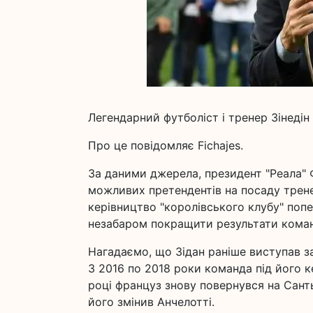
Легендарний футболіст і тренер Зінедін
Про це повідомляє Fichajes.
За даними джерела, президент "Реала" 
можливих претендентів на посаду трене
керівництво "королівського клубу" поп
незабаром покращити результати кома
Нагадаємо, що Зідан раніше виступав за 
З 2016 по 2018 роки команда під його к
році француз знову повернувся на Сант
його змінив Анчелотті.