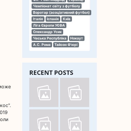
Чемпіонат світу з футболу
Воротар (асоціативний футбол)
Італія
Іспанія
Київ
Ліга Європи УЄФА
Олександр Усик
Чеська Республіка
Нокаут
А.С. Рома
Тайсон Ф'юрі
RECENT POSTS
зможе
кос".
2019
коли