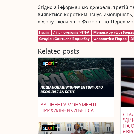
Згідно з інформацією джерела, третій т
виявитися коротким. Існує ймовірність
сезону, після чого Флорентіно Перес м
Італія
Ліга чемпіонів УЄФА
Менеджер (футбольна
Стадіон Сантьяго Бернабеу
Флорентіно Перес
З
Related posts
УВІЧНЕНІ У МОНУМЕНТІ:
ПРИХИЛЬНИКИ БЕТІСА
СТАЛ
"ДИ
НА 
ЄВР