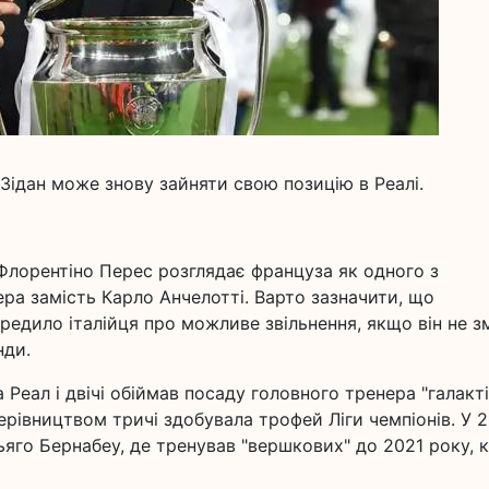
 Зідан може знову зайняти свою позицію в Реалі.
Флорентіно Перес розглядає француза як одного з
ра замість Карло Анчелотті. Варто зазначити, що
ередило італійця про можливе звільнення, якщо він не 
нди.
Реал і двічі обіймав посаду головного тренера "галакті
ерівництвом тричі здобувала трофей Ліги чемпіонів. У 
ьяго Бернабеу, де тренував "вершкових" до 2021 року, 