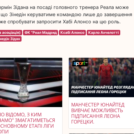
ермін Зідана на посаді головного тренера Реала може
, що Зінедін керуватиме командою лише до завершення
оже спробувати запросити Хабі Алонсо на цю роль.
 асоціація)
ФК "Реал Мадрид
Ксабі Алонсо
Карло Анчелотті
інедін Зідан
МАНЧЕСТЕР ЮНАЙТЕД
ВИВЧАЄ МОЖЛИВІСТЬ
О ВІДОМО, З КИМ
ПІДПИСАННЯ ЛЕОНА
НАМО" ЗМАГАТИМЕТЬСЯ
ГОРЕЦКИ.
ОСНОВНОМУ ЕТАПІ ЛІГИ
ОПИ