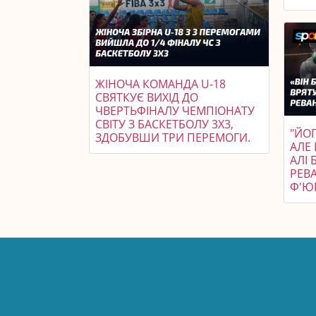
ЖІНОЧА КОМАНДА U-18
СВЯТКУЄ ВИХІД ДО
ЧВЕРТЬФІНАЛУ ЧЕМПІОНАТУ
СВІТУ З БАСКЕТБОЛУ 3X3,
"ЙО
ЗДОБУВШИ ТРИ ПЕРЕМОГИ.
АЛЕ 
АЛІ
РЕВ
Ф'ЮР