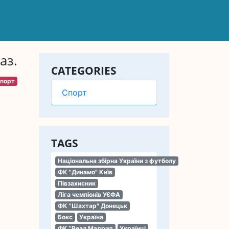
аз.
CATEGORIES
порт
Спорт
TAGS
Національна збірна України з футболу
ФК "Динамо" Київ
Півзахисник
Ліга чемпіонів УЄФА
ФК "Шахтар" Донецьк
Бокс
Україна
ФК "Реал Мадрид
Українці