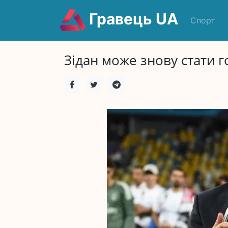
Гравець UA
Спорт
Зідан може знову стати г