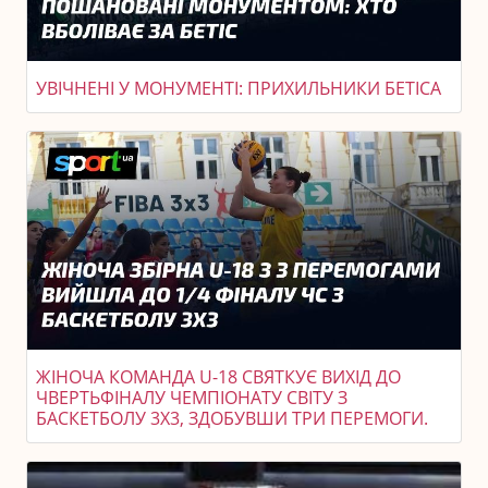
УВІЧНЕНІ У МОНУМЕНТІ: ПРИХИЛЬНИКИ БЕТІСА
ЖІНОЧА КОМАНДА U-18 СВЯТКУЄ ВИХІД ДО
ЧВЕРТЬФІНАЛУ ЧЕМПІОНАТУ СВІТУ З
БАСКЕТБОЛУ 3X3, ЗДОБУВШИ ТРИ ПЕРЕМОГИ.