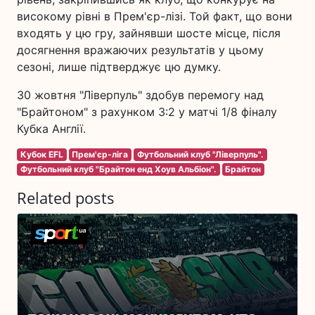
високому рівні в Прем'єр-лізі. Той факт, що вони
входять у цю гру, зайнявши шосте місце, після
досягнення вражаючих результатів у цьому
сезоні, лише підтверджує цю думку.
30 жовтня "Ліверпуль" здобув перемогу над
"Брайтоном" з рахунком 3:2 у матчі 1/8 фіналу
Кубка Англії.
Кубок EFL
Прем'єр-ліга
Футбольний клуб "Ліверпуль".
Футбольний клуб "Брайтон енд Хоув Альбіон".
Брайтон
Related posts