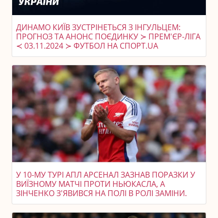
ДИНАМО КИЇВ ЗУСТРІНЕТЬСЯ З ІНГУЛЬЦЕМ:
ПРОГНОЗ ТА АНОНС ПОЄДИНКУ ≻ ПРЕМ'ЄР-ЛІГА
≺ 03.11.2024 ≻ ФУТБОЛ НА СПОРТ.UA
У 10-МУ ТУРІ АПЛ АРСЕНАЛ ЗАЗНАВ ПОРАЗКИ У
ВИЇЗНОМУ МАТЧІ ПРОТИ НЬЮКАСЛА, А
ЗІНЧЕНКО З'ЯВИВСЯ НА ПОЛІ В РОЛІ ЗАМІНИ.