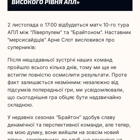
2 листопада о 17:00 відбудеться матч 10-го тура
АПЛ між "Ліверпулем" та "Брайтоном". Наставник
"мерсисайдців" Арне Слот висловився про
суперників:
Після нещодавньої зустрічі наших команд
пройшло всього кілька днів, тому ми ще не
встигли повністю осмислити результати. Проте
факт залишається незмінним: незалежно від
підсумків попередньої гри, ми усвідомлювали,
що сьогоднішня гра обіцяє бути надзвичайно
складною.
У недавніх сезонах "Брайтон" здобув славу
динамічної та перспективної команди, але тепер,
на мою думку, вони вийшли на зовсім новий
рівень, закріпившись як клуб, що конкурує на