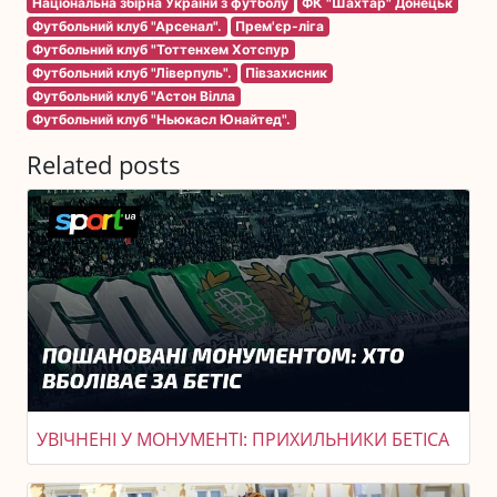
Національна збірна України з футболу
ФК "Шахтар" Донецьк
Футбольний клуб "Арсенал".
Прем'єр-ліга
Футбольний клуб "Тоттенхем Хотспур
Футбольний клуб "Ліверпуль".
Півзахисник
Футбольний клуб "Астон Вілла
Футбольний клуб "Ньюкасл Юнайтед".
Related posts
УВІЧНЕНІ У МОНУМЕНТІ: ПРИХИЛЬНИКИ БЕТІСА