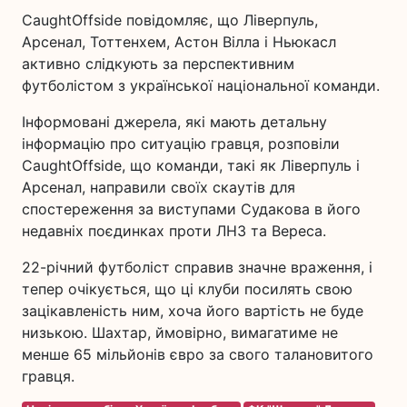
CaughtOffside повідомляє, що Ліверпуль,
Арсенал, Тоттенхем, Астон Вілла і Ньюкасл
активно слідкують за перспективним
футболістом з української національної команди.
Інформовані джерела, які мають детальну
інформацію про ситуацію гравця, розповіли
CaughtOffside, що команди, такі як Ліверпуль і
Арсенал, направили своїх скаутів для
спостереження за виступами Судакова в його
недавніх поєдинках проти ЛНЗ та Вереса.
22-річний футболіст справив значне враження, і
тепер очікується, що ці клуби посилять свою
зацікавленість ним, хоча його вартість не буде
низькою. Шахтар, ймовірно, вимагатиме не
менше 65 мільйонів євро за свого талановитого
гравця.