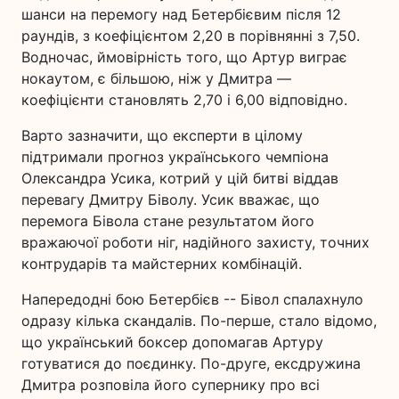
шанси на перемогу над Бетербієвим після 12
раундів, з коефіцієнтом 2,20 в порівнянні з 7,50.
Водночас, ймовірність того, що Артур виграє
нокаутом, є більшою, ніж у Дмитра —
коефіцієнти становлять 2,70 і 6,00 відповідно.
Варто зазначити, що експерти в цілому
підтримали прогноз українського чемпіона
Олександра Усика, котрий у цій битві віддав
перевагу Дмитру Біволу. Усик вважає, що
перемога Бівола стане результатом його
вражаючої роботи ніг, надійного захисту, точних
контрударів та майстерних комбінацій.
Напередодні бою Бетербієв -- Бівол спалахнуло
одразу кілька скандалів. По-перше, стало відомо,
що український боксер допомагав Артуру
готуватися до поєдинку. По-друге, ексдружина
Дмитра розповіла його супернику про всі