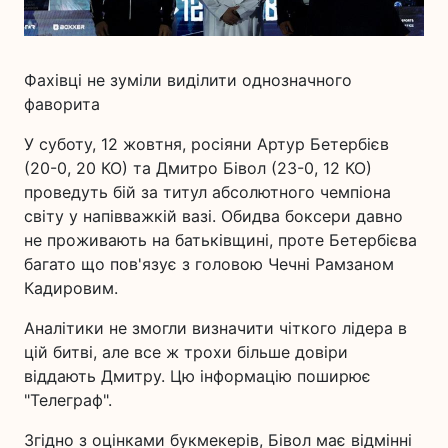
Фахівці не зуміли виділити однозначного
фаворита
У суботу, 12 жовтня, росіяни Артур Бетербієв
(20-0, 20 КО) та Дмитро Бівол (23-0, 12 КО)
проведуть бій за титул абсолютного чемпіона
світу у напівважкій вазі. Обидва боксери давно
не проживають на батьківщині, проте Бетербієва
багато що пов'язує з головою Чечні Рамзаном
Кадировим.
Аналітики не змогли визначити чіткого лідера в
цій битві, але все ж трохи більше довіри
віддають Дмитру. Цю інформацію поширює
"Телеграф".
Згідно з оцінками букмекерів, Бівол має відмінні