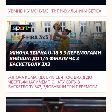
УВІЧНЕНІ У МОНУМЕНТІ: ПРИХИЛЬНИКИ БЕТІСА
ЖІНОЧА КОМАНДА U-18 СВЯТКУЄ ВИХІД ДО
ЧВЕРТЬФІНАЛУ ЧЕМПІОНАТУ СВІТУ З
БАСКЕТБОЛУ 3X3, ЗДОБУВШИ ТРИ ПЕРЕМОГИ.