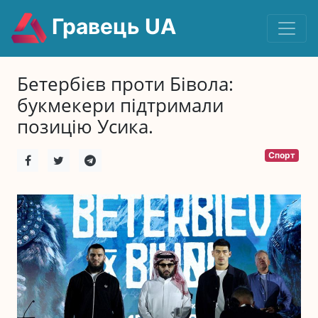
Гравець UA
Бетербієв проти Бівола:
букмекери підтримали
позицію Усика.
Спорт