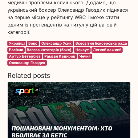
медичні проблеми колишнього. Додамо, що
український боксер Олександр Гвоздик піднявся
на перше місце у рейтингу WBC і може стати
одним із претендентів на титул у цій ваговій
категорії.
Українці
Бокс
Олександр Усик
Всесвітня боксерська рада
Росіяни
Вагова категорія (бокс)
Нокаут
Легкий важкий
Артур Бетербієв
Рамзан Кадиров
Чечня
Олександр Гвоздик
Related posts