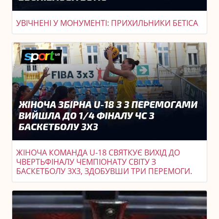
УВІЧНЕНІ У МОНУМЕНТІ: ПРИХИЛЬНИКИ БЕТІСА
ЖІНОЧА КОМАНДА U-18 СВЯТКУЄ ВИХІД ДО
ЧВЕРТЬФІНАЛУ ЧЕМПІОНАТУ СВІТУ З
БАСКЕТБОЛУ 3X3, ЗДОБУВШИ ТРИ ПЕРЕМОГИ.