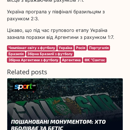
місце з вражаючим рахунком 7:1.
Україна програла у півфіналі бразильцям з
рахунком 2:3.
Цікаво, що під час групового етапу Україна
зазнала поразки від Аргентини з рахунком 1:7.
Чемпіонат світу з футболу
Україна
Росія
Португалія
Бразилія
Збірна Бразилії з футболу
Збірна Аргентини з футболу
Аргентина
ФК "Сантос
Related posts