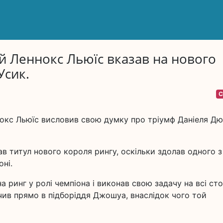
 Леннокс Льюїс вказав на нового
Усик.
С
ннокс Льюїс висловив свою думку про тріумф Даніеля Д
в титул нового короля рингу, оскільки здолав одного з
оні.
 ринг у ролі чемпіона і виконав свою задачу на всі сто
ив прямо в підборіддя Джошуа, внаслідок чого той