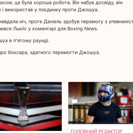
часом, це була хороша робота. Він набув досвіду, він
пи і використав у поєдинку проти Джошуа.
невдала ніч, проте Даніель здобув перемогу з упевненіс
лився Льюїс у коментарі для Boxing News.
а в п'ятому раунді.
про боксера, здатного перемогти Джошуа.
ГОЛОВНИЙ РЕДАКТОР