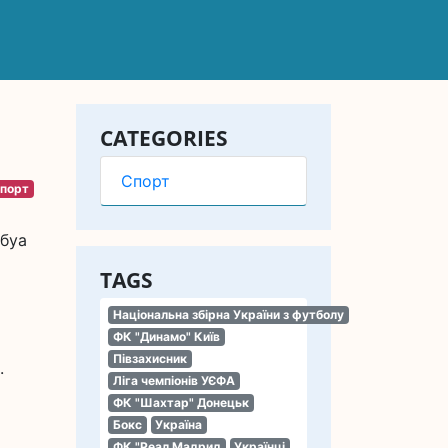
CATEGORIES
Спорт
порт
юбуа
TAGS
Національна збірна України з футболу
ФК "Динамо" Київ
Півзахисник
.
Ліга чемпіонів УЄФА
ФК "Шахтар" Донецьк
Бокс
Україна
ФК "Реал Мадрид
Українці