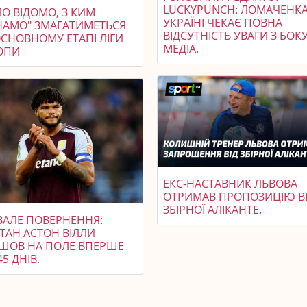
LUCKYPUNCH: ЛОМАЧЕНКА
О ВІДОМО, З КИМ
УКРАЇНІ ЧЕКАЄ ПОВНА
НАМО" ЗМАГАТИМЕТЬСЯ
ВІДСУТНІСТЬ УВАГИ З БОК
ОСНОВНОМУ ЕТАПІ ЛІГИ
МЕДІА.
ОПИ
ЕКС-НАСТАВНИК ЛЬВОВА
ОТРИМАВ ПРОПОЗИЦІЮ В
ЗБІРНОЇ АЛІКАНТЕ.
ВАЛЕ ПОВЕРНЕННЯ:
ТАН АСТОН ВІЛЛИ
ШОВ НА ПОЛЕ ВПЕРШЕ
45 ДНІВ.