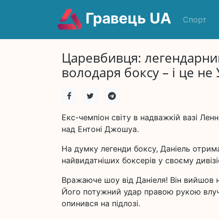
Гравець UA
Спорт
Царевбивця: легендарний
володаря боксу – і це не 
Екс-чемпіон світу в надважкій вазі Ле
над Ентоні Джошуа.
На думку легенди боксу, Даніель отрима
найвидатніших боксерів у своєму дивізі
Вражаюче шоу від Даніеля! Він вийшов на
Його потужний удар правою рукою влуч
опинився на підлозі.