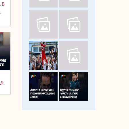
 В
У
ІД