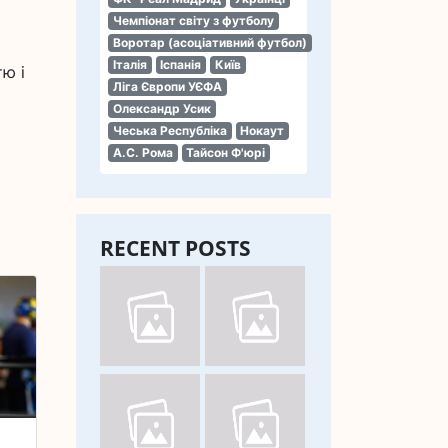
Чемпіонат світу з футболу
Воротар (асоціативний футбол)
Італія
Іспанія
Київ
тю і
Ліга Європи УЄФА
Олександр Усик
Чеська Республіка
Нокаут
А.С. Рома
Тайсон Ф'юрі
RECENT POSTS