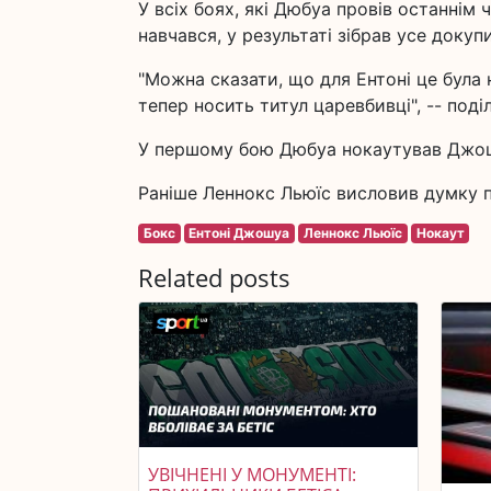
У всіх боях, які Дюбуа провів останнім 
навчався, у результаті зібрав усе доку
"Можна сказати, що для Ентоні це була 
тепер носить титул царевбивці", -- поді
У першому бою Дюбуа нокаутував Джошу
Раніше Леннокс Льюїс висловив думку 
Бокс
Ентоні Джошуа
Леннокс Льюїс
Нокаут
Related posts
УВІЧНЕНІ У МОНУМЕНТІ: