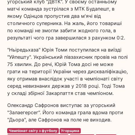
угорський клуб "ДВТК". У своєму останньому
матчі команда зустрілася з МТК Будапешт, в
якому Одінцов пропустив два м'ячі від
столичного суперника. На жаль, його товариші
по команді не змогли забити жодного гола, в
результаті чого гра завершилася з рахунком 0:2.
"Ньіредьхаза" Юрія Томи поступилася на виїзді
"Уйпешту". Український півзахисник провів на полі
75 хвилин. До речі, Юрій Тома досі не може
грати на території України через дискваліфікацію,
яку отримав внаслідок участі в чемпіонаті світу
серед невизнаних держав у 2018 році. Тоді Тома
у складі збірної Закарпаття став чемпіоном.
Олександр Сафронов виступає за угорський
"Залаегерсег". Його команда грала вдома проти
"Дьора", але Сафронов на поле не виходив.
Чемпіонат світу з футболу
Угорщина