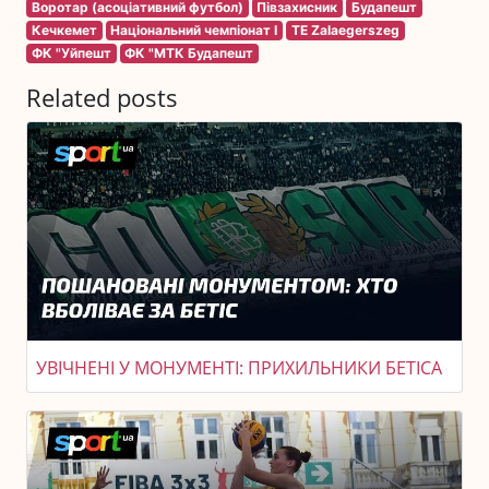
Воротар (асоціативний футбол)
Півзахисник
Будапешт
Кечкемет
Національний чемпіонат I
TE Zalaegerszeg
ФК "Уйпешт
ФК "МТК Будапешт
Related posts
УВІЧНЕНІ У МОНУМЕНТІ: ПРИХИЛЬНИКИ БЕТІСА