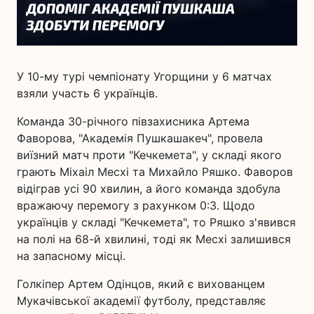
У 10-му турі чемпіонату Угорщини у 6 матчах
взяли участь 6 українців.
Команда 30-річного півзахисника Артема
Фаворова, "Академія Пушкашакеч", провела
виїзний матч проти "Кечкемета", у складі якого
грають Міхаіл Месхі та Михайло Ряшко. Фаворов
відіграв усі 90 хвилин, а його команда здобула
вражаючу перемогу з рахунком 0:3. Щодо
українців у складі "Кечкемета", то Ряшко з'явився
на полі на 68-й хвилині, тоді як Месхі залишився
на запасному місці.
Голкіпер Артем Одінцов, який є вихованцем
Мукачівської академії футболу, представляє