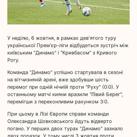
У неділю, 6 жовтня, в рамках дев'ятого туру
української Прем'єр-ліги відбудеться зустріч між
київським "Динамо" і "Кривбасом" з Кривого
Рогу.
Команда "Динамо" успішно стартувала в сезоні
на вітчизняній арені, вже здобувши шість
перемог при одній нічиїй проти "Руху" (0:0). У
останньому матчі кияни вразили "Лівий Берег",
перемігши з переконливим рахунком 3:0.
При цьому в Лізі Європи справи команди
Олександра Шовковського йдуть відверто
погано. У перших двох турах "Динамо" зазнало
двох поразок. У тому числі 3 жовтня проти