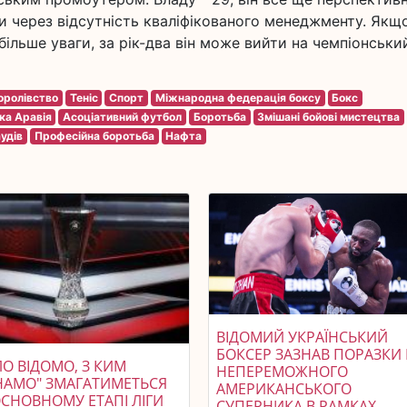
ри через відсутність кваліфікованого менеджменту. Якщ
ільше уваги, за рік-два він може вийти на чемпіонський
оролівство
Теніс
Спорт
Міжнародна федерація боксу
Бокс
ка Аравія
Асоціативний футбол
Боротьба
Змішані бойові мистецтва
удів
Професійна боротьба
Нафта
ВІДОМИЙ УКРАЇНСЬКИЙ
БОКСЕР ЗАЗНАВ ПОРАЗКИ 
О ВІДОМО, З КИМ
НЕПЕРЕМОЖНОГО
НАМО" ЗМАГАТИМЕТЬСЯ
АМЕРИКАНСЬКОГО
ОСНОВНОМУ ЕТАПІ ЛІГИ
СУПЕРНИКА В РАМКАХ