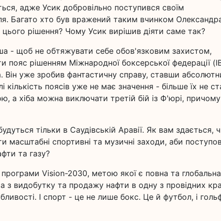
ться, адже Усик добровільно поступився своїм
ля. Багато хто був вражений таким вчинком Олександра
а цього рішення? Чому Усик вирішив діяти саме так?
рша - щоб не обтяжувати себе обов'язковим захистом,
ти пояс рішенням Міжнародної боксерської федерації (IB
. Він уже зробив фантастичну справу, ставши абсолют
і кількість поясів уже не має значення - більше їх не ст
тою, а хіба можна виключати третій бій із Ф'юрі, причому
удуться тільки в Саудівській Аравії. Як вам здається, ч
ти масштабні спортивні та музичні заходи, аби поступо
афти та газу?
 програми Vision-2030, метою якої є повна та глобальна
ра з видобутку та продажу нафти в одну з провідних кра
бливості. І спорт - це не лише бокс. Це й футбол, і гольф