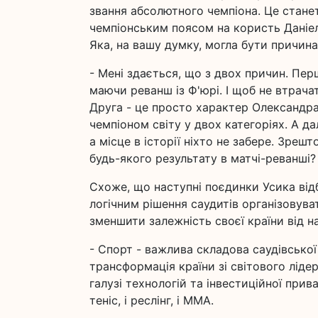
звання абсолютного чемпіона. Це стане
чемпіонським поясом на користь Даніе
Яка, на вашу думку, могла бути причин
- Мені здається, що з двох причин. Пе
маючи реванш із Ф'юрі. І щоб не втрача
Друга - це просто характер Олександра
чемпіоном світу у двох категоріях. А дал
а місце в історії ніхто не забере. Зреш
будь-якого результату в матчі-реванші?
Схоже, що наступні поєдинки Усика відб
логічним рішення саудитів організовува
зменшити залежність своєї країни від н
- Спорт - важлива складова саудівської
трансформація країни зі світового ліде
галузі технологій та інвестиційної прива
теніс, і реслінг, і ММА.