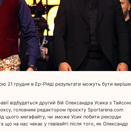
ою 21 грудня в Ер-Ріяді результати можуть бути вирішен
равії відбудеться другий бій Олександра Усика з Тайсо
бокcу, головним редактором проєкту Sportarena.com
від цього мегафайту, чи зможе Усик побити рекорди
а що на нас чекає у гевівейті після того, як Олександр