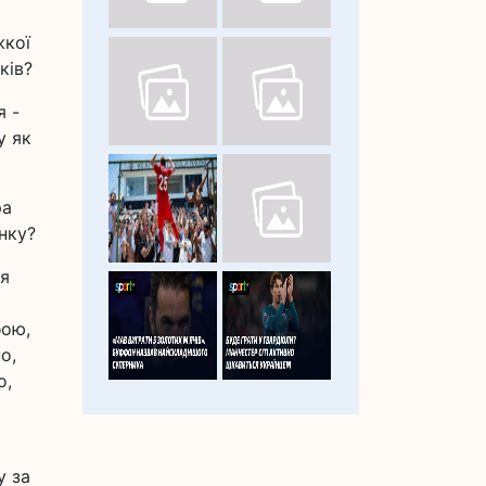
жкої
ків?
я -
у як
ра
нку?
ія
бою,
о,
о,
у за