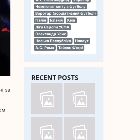
Чемпіонат світу з футболу
Воротар (асоціативний футбол)
Італія
Іспанія
Київ
Ліга Європи УЄФА
Олександр Усик
Чеська Республіка
Нокаут
А.С. Рома
Тайсон Ф'юрі
RECENT POSTS
і за
ном