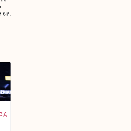
о
 бій.
ВІД