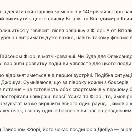
із десяти найстарших чемпіонів у 140-річній історії ва
ий викинути з цього списку Віталія та Володимира Клич
ишиться у гевівейті після реваншу з Ф'юрі. А от Віталі
нкуренції витримати дуже важко, навіть такому феномен
з Тайсоном Ф'юрі в матчі-реванші. Чи буде для Олександ
кі варіанти розвитку подій ви уявляєте для цього поєди
 відрізнятиметься від першої зустрічі. Подібна ситуац
- Джошуа. Сумніваюся, що за півроку кожен з боксерів
е питання - це готовність обох спортсменів у першому 
остерігали найкращі версії Усика та Ф’юрі, то, ймовірн
результат може вирішити всього один раунд. І, ймовірн
нку очок, і знову один з боксерів виграє за роздільним
 Тайсоном Ф'юрі, його чекає поєдинок з Дюбуа — знов