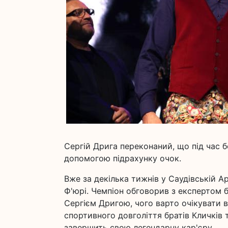
Сергій Дрига переконаний, що під час б
допомогою підрахунку очок.
Вже за декілька тижнів у Саудівській А
Ф'юрі. Чемпіон обговорив з експертом 
Сергієм Дригою, чого варто очікувати 
спортивного довголіття братів Кличків т
завершить свою легендарну кар'єру.