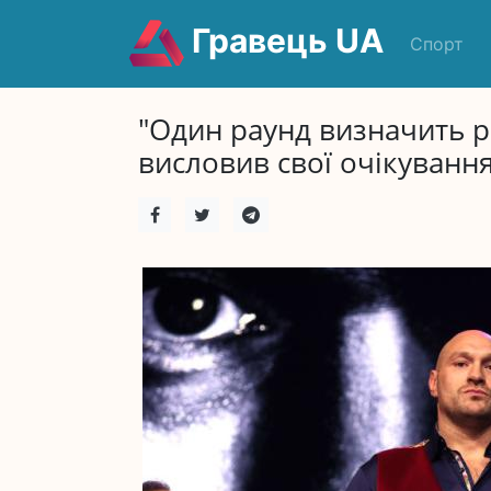
Гравець UA
Спорт
"Один раунд визначить р
висловив свої очікуванн