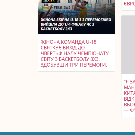
ЄВР
ЖІНОЧА КОМАНДА U-18
СВЯТКУЄ ВИХІД ДО
ЧВЕРТЬФІНАЛУ ЧЕМПІОНАТУ
СВІТУ З БАСКЕТБОЛУ 3X3,
ЗДОБУВШИ ТРИ ПЕРЕМОГИ.
"Я 
МАН
КИТ
ВІДК
ВБОЛ
— Ф'