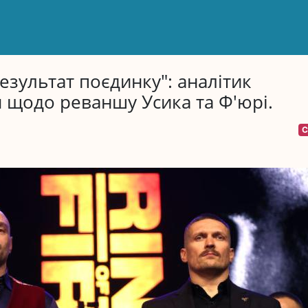
езультат поєдинку": аналітик
я щодо реваншу Усика та Ф'юрі.
С