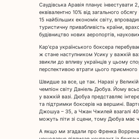
Саудівська Аравія планує інвестувати 2
еквівалентно 10% від загального обсягу 
15 найбільших економік світу, впровади
туристичну привабливість країни, врахов
будівництво нових аеропортів, наукових
Кар'єра українського боксера перебуває
ж стане наступником Усику у важкій ва
звикли до впливу українців у цьому сп
перспективою втрати цього приємного 
Швидше за все, це так. Наразі у Великій
чемпіон світу Даніель Дюбуа. Йому всь
у важкій вазі. Дюбуа представляє інтер
та підтримки боксерів на вершині. Варт
Джошуа – 35, а Чжан Чжилей взагалі 40.
можуть піти зі сцени, тому Дюбуа має ч
А якщо ми згадали про Френка Воррена,
нещодавно підписав контракт із британ