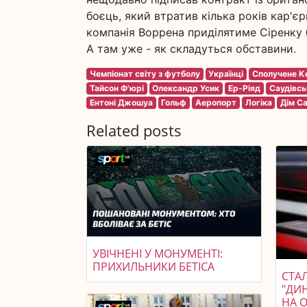
боєць, який втратив кілька років кар'є
компанія Воррена приділятиме Сіренку б
А там уже - як складуться обставини.
Чемпіонат світу з футболу
Українці
Сполучене К
Тайсон Ф'юрі
Олександр Усик
Ер-Ріяд
Саудівсь
Ентоні Джошуа
Гольф
Аеропорт
Логіка
Дім Са
Related posts
УВІЧНЕНІ У МОНУМЕНТІ:
ПРИХИЛЬНИКИ БЕТІСА
СТАЛ
"ДИ
НА 