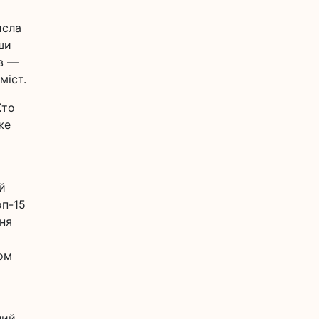
исла
ши
ів —
міст.
Хто
же
й
оп-15
ння
ром
ний