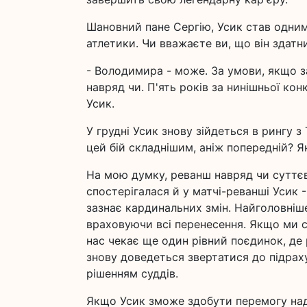
Шановний пане Сергію, Усик став одним 
атлетики. Чи вважаєте ви, що він здатн
- Володимира - може. За умови, якщо зал
навряд чи. П'ять років за нинішньої ко
Усик.
У грудні Усик знову зійдеться в рингу 
цей бій складнішим, аніж попередній? Я
На мою думку, реванш навряд чи суттєво
спостерігалася й у матчі-реванші Усик 
зазнає кардинальних змін. Найголовніш
враховуючи всі перенесення. Якщо ми сп
нас чекає ще один рівний поєдинок, де 
знову доведеться звертатися до підраху
рішенням суддів.
Якщо Усик зможе здобути перемогу над