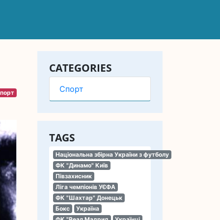
CATEGORIES
Спорт
порт
TAGS
Національна збірна України з футболу
ФК "Динамо" Київ
Півзахисник
Ліга чемпіонів УЄФА
ФК "Шахтар" Донецьк
Бокс
Україна
ФК "Реал Мадрид
Українці