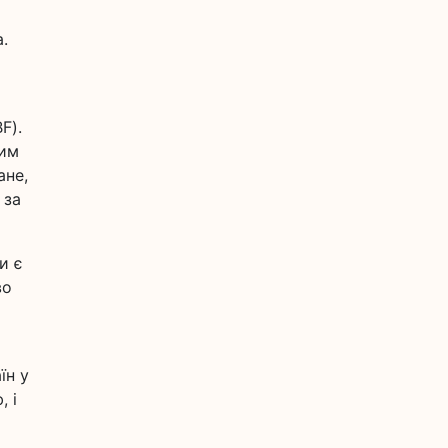
.
F).
ним
ане,
 за
и є
во
їн у
, і