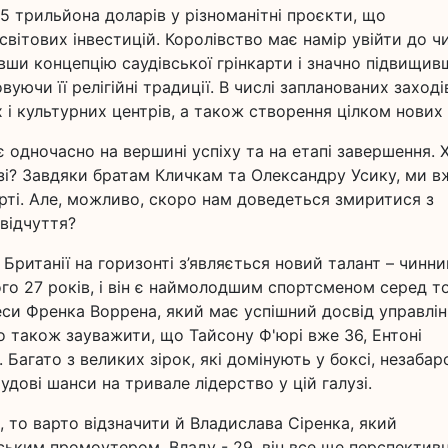
,5 трильйона доларів у різноманітні проєкти, що
світових інвестицій. Королівство має намір увійти до ч
вши концепцію саудівської грінкарти і значно підвищив
уючи її релігійні традиції. В числі запланованих заход
 і культурних центрів, а також створення цілком нових 
 одночасно на вершині успіху та на етапі завершення. 
зі? Завдяки братам Кличкам та Олександру Усику, ми в
орті. Але, можливо, скоро нам доведеться змиритися з
відчуття?
 Британії на горизонті з’являється новий талант – чинни
ого 27 років, і він є наймолодшим спортсменом серед т
еси Френка Воррена, який має успішний досвід управлі
о також зауважити, що Тайсону Ф'юрі вже 36, Ентоні
 Багато з великих зірок, які домінують у боксі, незаба
удові шанси на тривале лідерство у цій галузі.
 то варто відзначити й Владислава Сіренка, який
ським промоутером. Владу - 29, він все ще перспектив