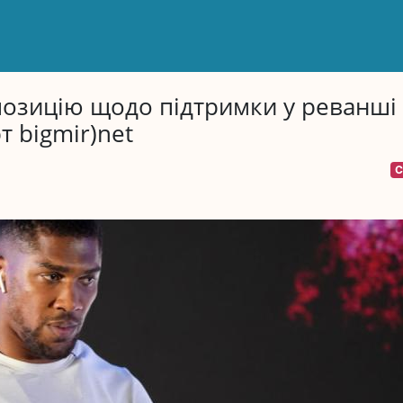
озицію щодо підтримки у реванші
т bigmir)net
С