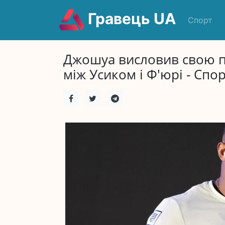
Гравець UA
Спорт
Джошуа висловив свою п
між Усиком і Ф'юрі - Спор