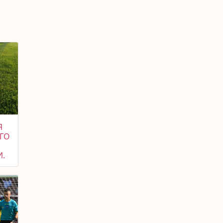
Я
ГО
И.