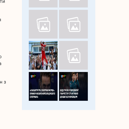
ати
я
о
о
а
н з