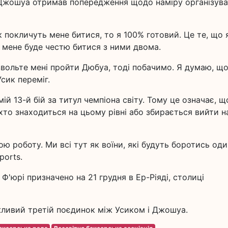
: Джошуа отримав попередження щодо наміру організув
 покличуть мене битися, то я 100% готовий. Це те, що 
я мене буде честю битися з ними двома.
звольте мені пройти Дюбуа, тоді побачимо. Я думаю, щ
Усик переміг.
й 13-й бій за титул чемпіона світу. Тому це означає, щ
хто знаходиться на цьому рівні або збирається вийти н
ю роботу. Ми всі тут як воїни, які будуть боротись оди
ports.
Ф'юрі призначено на 21 грудня в Ер-Ріяді, столиці
жливий третій поєдинок між Усиком і Джошуа.