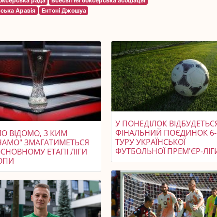
боксерська рада
Всесвітня боксерська асоціація
вська Аравія
Ентоні Джошуа
У ПОНЕДІЛОК ВІДБУДЕТЬС
ФІНАЛЬНИЙ ПОЄДИНОК 6-
О ВІДОМО, З КИМ
ТУРУ УКРАЇНСЬКОЇ
НАМО" ЗМАГАТИМЕТЬСЯ
ФУТБОЛЬНОЇ ПРЕМ'ЄР-ЛІГ
ОСНОВНОМУ ЕТАПІ ЛІГИ
ОПИ