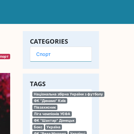
CATEGORIES
Спорт
порт
TAGS
Національна збірна України з футболу
ФК "Динамо" Київ
Півзахисник
Ліга чемпіонів УЄФА
ФК "Шахтар" Донецьк
Бокс
Україна
ФК "Реал Мадрид
Українці