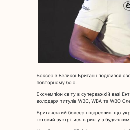
Боксер з Великої Британії поділився с
повторному бою.
Ексчемпіон світу в суперважкій вазі Ен
володаря титулів WBC, WBA та WBO Оле
Британський боксер підкреслив, що укр
готовий зустрітися в рингу з будь-яким 