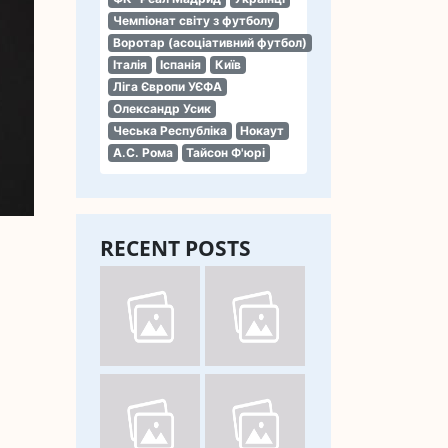
Чемпіонат світу з футболу
Воротар (асоціативний футбол)
Італія
Іспанія
Київ
Ліга Європи УЄФА
Олександр Усик
Чеська Республіка
Нокаут
А.С. Рома
Тайсон Ф'юрі
RECENT POSTS