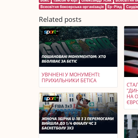
Бокс
Тайсон Ф'юрі
Олександр Усик
Всесвітня 
Всесвітня боксерська організація
Ер-Ріяд
Сауді
Related posts
УВІЧНЕНІ У МОНУМЕНТІ:
ПРИХИЛЬНИКИ БЕТІСА
СТАЛ
"ДИ
НА 
ЄВР