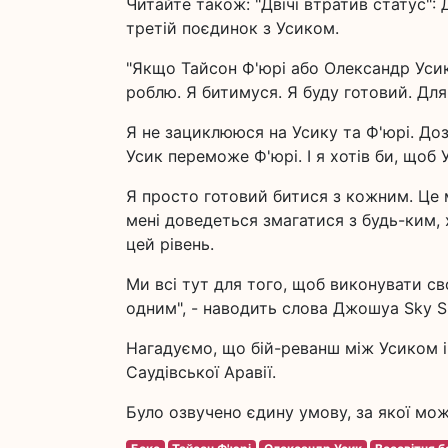
Читайте також: "Двічі втратив статус"
третій поєдинок з Усиком.
"Якщо Тайсон Ф'юрі або Олександр Усик
роблю. Я битимуся. Я буду готовий. Дл
Я не зациклююся на Усику та Ф'юрі. До
Усик переможе Ф'юрі. І я хотів би, щоб 
Я просто готовий битися з кожним. Це мі
мені доведеться змагатися з будь-ким, 
цей рівень.
Ми всі тут для того, щоб виконувати сво
одним", - наводить слова Джошуа Sky S
Нагадуємо, що бій-реванш між Усиком і 
Саудівської Аравії.
Було озвучено єдину умову, за якої мо