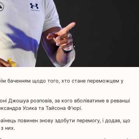
воїм баченням щодо того, хто стане переможцем у
тоні Джошуа розповів, за кого вболіватиме в реванші
ксандра Усика та Тайсона Ф'юрі.
аїнець повинен знову здобути перемогу, і додав, що
з них.