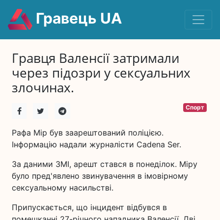
Гравець UA
Гравця Валенсії затримали
через підозри у сексуальних
злочинах.
Спорт
Рафа Мір був заарештований поліцією.
Інформацію надали журналісти Cadena Ser.
За даними ЗМІ, арешт стався в понеділок. Міру
було пред'явлено звинувачення в імовірному
сексуальному насильстві.
Припускається, що інцидент відбувся в
помешканні 27-річного нападника Валенсії. Дві