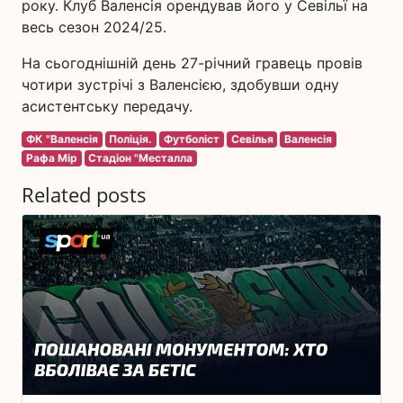
року. Клуб Валенсія орендував його у Севільї на
весь сезон 2024/25.
На сьогоднішній день 27-річний гравець провів
чотири зустрічі з Валенсією, здобувши одну
асистентську передачу.
ФК "Валенсія
Поліція.
Футболіст
Севілья
Валенсія
Рафа Мір
Стадіон "Месталла
Related posts