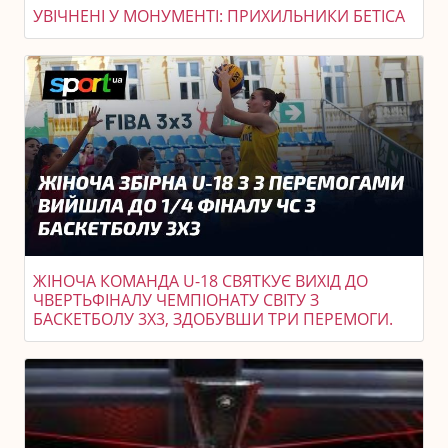
УВІЧНЕНІ У МОНУМЕНТІ: ПРИХИЛЬНИКИ БЕТІСА
ЖІНОЧА КОМАНДА U-18 СВЯТКУЄ ВИХІД ДО
ЧВЕРТЬФІНАЛУ ЧЕМПІОНАТУ СВІТУ З
БАСКЕТБОЛУ 3X3, ЗДОБУВШИ ТРИ ПЕРЕМОГИ.