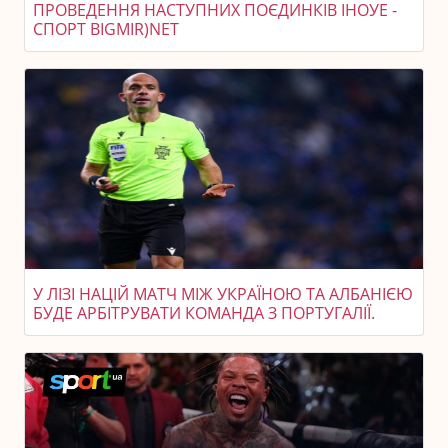
ПРОВЕДЕННЯ НАСТУПНИХ ПОЄДИНКІВ ІНОУЕ -
СПОРТ BIGMIR)NET
У ЛІЗІ НАЦІЙ МАТЧ МІЖ УКРАЇНОЮ ТА АЛБАНІЄЮ
БУДЕ АРБІТРУВАТИ КОМАНДА З ПОРТУГАЛІЇ.