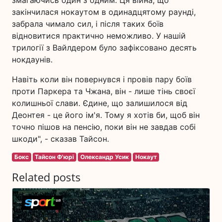
закінчилася нокаутом в одинадцятому раунді,
забрала чимало сил, і після таких боїв
відновитися практично неможливо. У нашій
трилогії з Вайлдером було зафіксовано десять
нокдаунів.
Навіть коли він повернувся і провів пару боїв
проти Паркера та Чжана, він - лише тінь своєї
колишньої слави. Єдине, що залишилося від
Деонтея - це його ім'я. Тому я хотів би, щоб він
точно пішов на пенсію, поки він не завдав собі
шкоди", - сказав Тайсон.
Бокс
Тайсон Ф'юрі
Олександр Усик
Нокаут
Related posts