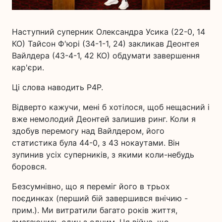
Наступний суперник Олександра Усика (22-0, 14
КО) Тайсон Ф'юрі (34-1-1, 24) закликав Деонтея
Вайлдера (43-4-1, 42 КО) обдумати завершення
кар'єри.
Ці слова наводить P4P.
Відверто кажучи, мені б хотілося, щоб нещасний і
вже немолодий Деонтей залишив ринг. Коли я
здобув перемогу над Вайлдером, його
статистика була 44-0, з 43 нокаутами. Він
зупинив усіх суперників, з якими коли-небудь
боровся.
Безсумнівно, що я переміг його в трьох
поєдинках (перший бій завершився внічию -
прим.). Ми витратили багато років життя,
змагаючись один з одним. Ця війна, що