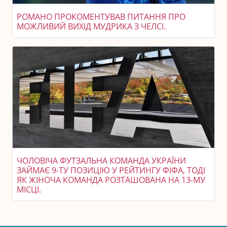
РОМАНО ПРОКОМЕНТУВАВ ПИТАННЯ ПРО
МОЖЛИВИЙ ВИХІД МУДРИКА З ЧЕЛСІ.
ЧОЛОВІЧА ФУТЗАЛЬНА КОМАНДА УКРАЇНИ
ЗАЙМАЄ 9-ТУ ПОЗИЦІЮ У РЕЙТИНГУ ФІФА, ТОДІ
ЯК ЖІНОЧА КОМАНДА РОЗТАШОВАНА НА 13-МУ
МІСЦІ.