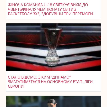
ЖІНОЧА КОМАНДА U-18 СВЯТКУЄ ВИХІД ДО
ЧВЕРТЬФІНАЛУ ЧЕМПІОНАТУ СВІТУ З
БАСКЕТБОЛУ 3X3, ЗДОБУВШИ ТРИ ПЕРЕМОГИ.
СТАЛО ВІДОМО, З КИМ "ДИНАМО"
ЗМАГАТИМЕТЬСЯ НА ОСНОВНОМУ ЕТАПІ ЛІГИ
ЄВРОПИ