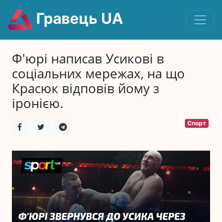
Гравець UA
Ф'юрі написав Усикові в
соціальних мережах, на що
Красюк відповів йому з
іронією.
Спорт