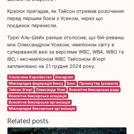
Красюк пригадав, як Тайсон отримав розсічення
перед першим боєм з Усиком, через що
поєдинок перенесли.
Туркі Аль-Шейх раніше оголосив, що бій-реванш
між Олександром Усиком, чемпіоном світу в
суперважкій вазі за версіями WBC, WBA, WBO та
IBO, і ексчемпіоном WBC Тайсоном Ф'юрі
заплановано на 21 грудня 2024 року.
Сполучене Королівство
Instagram
Міжнародна федерація боксу
Бокс
Промоутер (розваги)
Тайсон Ф'юрі
Олександр Усик
Всесвітня боксерська рада
Всесвітня боксерська асоціація
Всесвітня боксерська організація
Міжнародна боксерська організація
Related posts