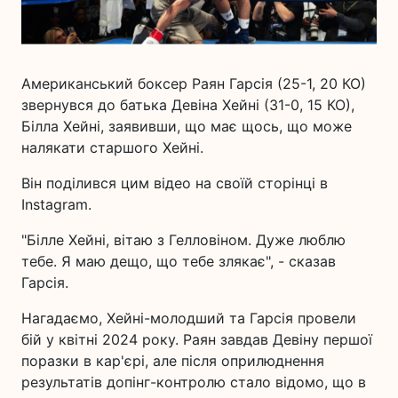
Американський боксер Раян Гарсія (25-1, 20 КО)
звернувся до батька Девіна Хейні (31-0, 15 КО),
Білла Хейні, заявивши, що має щось, що може
налякати старшого Хейні.
Він поділився цим відео на своїй сторінці в
Instagram.
"Білле Хейні, вітаю з Гелловіном. Дуже люблю
тебе. Я маю дещо, що тебе злякає", - сказав
Гарсія.
Нагадаємо, Хейні-молодший та Гарсія провели
бій у квітні 2024 року. Раян завдав Девіну першої
поразки в кар'єрі, але після оприлюднення
результатів допінг-контролю стало відомо, що в