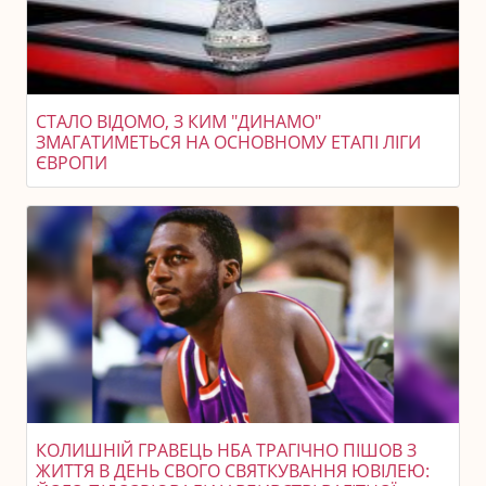
СТАЛО ВІДОМО, З КИМ "ДИНАМО"
ЗМАГАТИМЕТЬСЯ НА ОСНОВНОМУ ЕТАПІ ЛІГИ
ЄВРОПИ
КОЛИШНІЙ ГРАВЕЦЬ НБА ТРАГІЧНО ПІШОВ З
ЖИТТЯ В ДЕНЬ СВОГО СВЯТКУВАННЯ ЮВІЛЕЮ: