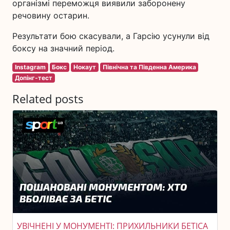
організмі переможця виявили заборонену
речовину остарин.
Результати бою скасували, а Гарсію усунули від
боксу на значний період.
Instagram
Бокс
Нокаут
Північна та Південна Америка
Допінг-тест
Related posts
УВІЧНЕНІ У МОНУМЕНТІ: ПРИХИЛЬНИКИ БЕТІСА