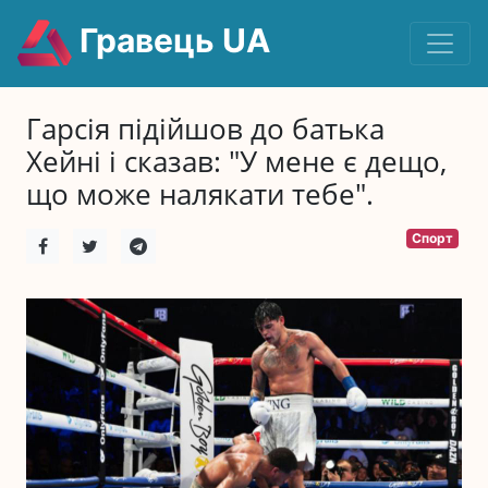
Гравець UA
Гарсія підійшов до батька
Хейні і сказав: "У мене є дещо,
що може налякати тебе".
Спорт