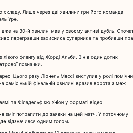
о складу. Лише через дві хвилини гри його команда
ель Уре.
а вже на 30-й хвилині мав у своєму активі дубль. Споча
расиво перегравши захисника суперника та пробивши пр
з лівого флангу від Жорді Альби. Він в один дотик
етрової позначки.
арес. Цього разу Ліонель Мессі виступив у ролі помічни
на самісінькій фінальній хвилині вразив ворота з меж
ямі та Філадельфією Уніон у форматі відео.
е зміг потрапити до заявки на цей матч. У поточному
, де відзначився одним голом.