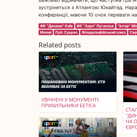
Важливо відзначити, що наступна гра Ін
зустрінеться з Атлантою Юнайтед. Нараз
конференції, маючи 10 очок переваги н
ФК "Динамо" Київ
ФК "Зоря" Луганськ
"Інтер" Мі
Маямі
Луїс Суарес
Філадельфійський союз
Сер
Related posts
УВІЧНЕНІ У МОНУМЕНТІ:
ПРИХИЛЬНИКИ БЕТІСА
СТАЛ
"ДИ
НА 
ЄВР