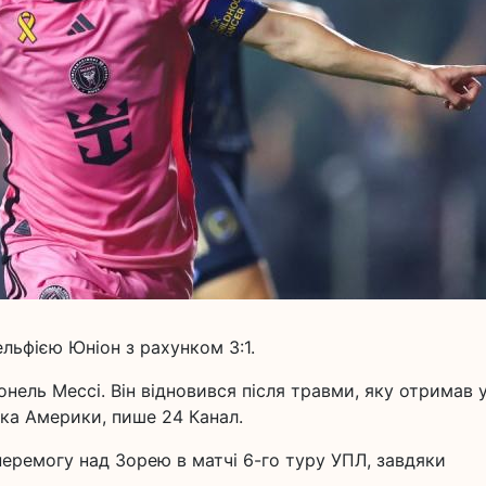
льфією Юніон з рахунком 3:1.
онель Мессі. Він відновився після травми, яку отримав 
бка Америки, пише 24 Канал.
перемогу над Зорею в матчі 6-го туру УПЛ, завдяки