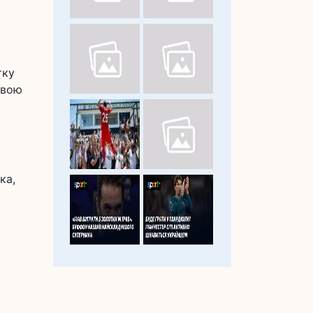
тку
авою
ка,