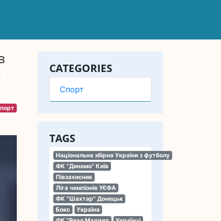
в
CATEGORIES
о
Спорт
порт
TAGS
Національна збірна України з футболу
ФК "Динамо" Київ
Півзахисник
Ліга чемпіонів УЄФА
ФК "Шахтар" Донецьк
Бокс
Україна
ФК "Реал Мадрид
Українці