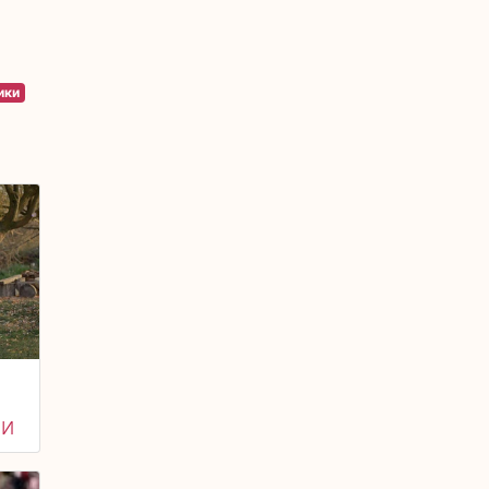
ики
НИ