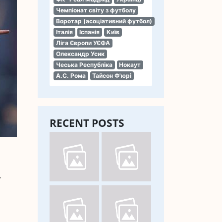
Чемпіонат світу з футболу
Воротар (асоціативний футбол)
Італія
Іспанія
Київ
Ліга Європи УЄФА
Олександр Усик
Чеська Республіка
Нокаут
А.С. Рома
Тайсон Ф'юрі
RECENT POSTS
у