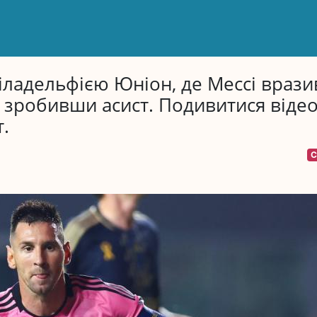
Філадельфією Юніон, де Мессі врази
а зробивши асист. Подивитися віде
.
С