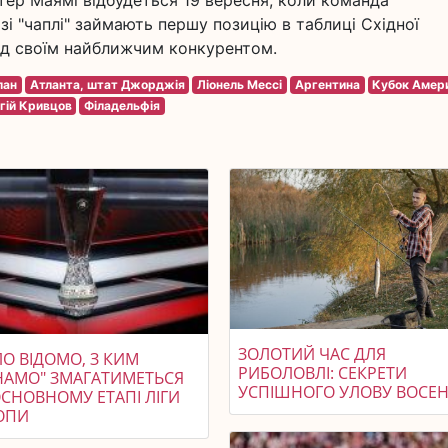
тер Маямі відбудеться 19 вересня, коли команда
і "чаплі" займають першу позицію в таблиці Східної
ад своїм найближчим конкурентом.
лан
Атланта, штат Джорджія
Ліонель Мессі
Аргентина
Кубок Амер
гій Кривцов
Філадельфія
ЗОЛОТИЙ ЧАС ДЛЯ
О ВІДОМО, З КИМ
РИБОЛОВЛІ: СЕКРЕТИ
НАМО" ЗМАГАТИМЕТЬСЯ
УСПІШНОГО УЛОВУ ВОСЕ
ОСНОВНОМУ ЕТАПІ ЛІГИ
ОПИ