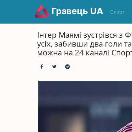
Гравець UA
Спорт
Інтер Маямі зустрівся з 
усіх, забивши два голи т
можна на 24 каналі Спорт