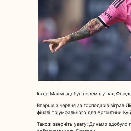
Інтер Маямі здобув перемогу над Філаде
Вперше з червня за господарів зіграв Лі
фіналі тріумфального для Аргентини Ку
Також зверніть увагу: Динамо здобуло 