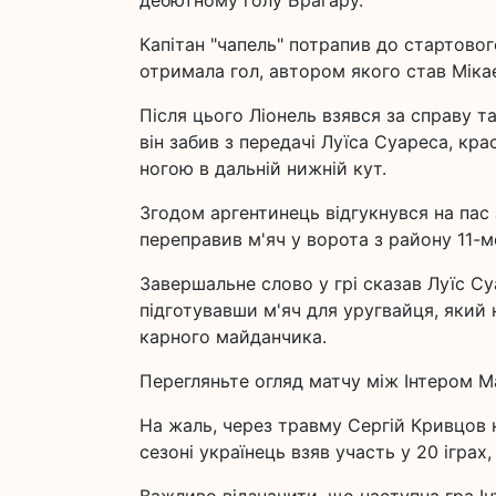
дебютному голу Брагару.
Капітан "чапель" потрапив до стартовог
отримала гол, автором якого став Міка
Після цього Ліонель взявся за справу т
він забив з передачі Луїса Суареса, к
ногою в дальній нижній кут.
Згодом аргентинець відгукнувся на пас 
переправив м'яч у ворота з району 11-м
Завершальне слово у грі сказав Луїс Су
підготувавши м'яч для уругвайця, який 
карного майданчика.
Перегляньте огляд матчу між Інтером Ма
На жаль, через травму Сергій Кривцов н
сезоні українець взяв участь у 20 іграх