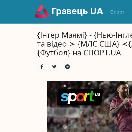
Гравець UA
Спорт
{Інтер Маямі} - {Нью-Інг
та відео ≻ {МЛС США} ≺{
{Футбол} на СПОРТ.UA