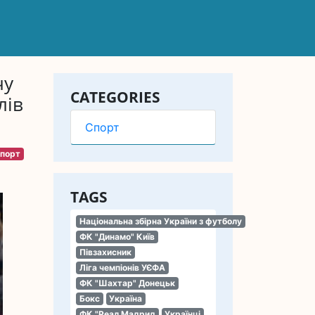
чу
CATEGORIES
лів
Спорт
порт
TAGS
Національна збірна України з футболу
ФК "Динамо" Київ
Півзахисник
Ліга чемпіонів УЄФА
ФК "Шахтар" Донецьк
Бокс
Україна
ФК "Реал Мадрид
Українці