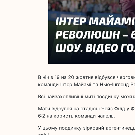
В ніч з 19 на 20 жовтня відбувся чергов
команди Інтер Майамі та Нью-Інгленд 
Всі найзахопливіші миті поєдинку можна 
Матч відбувся на стадіоні Чейз Філд у 
6:2 на користь команди чапель.
У цьому поєдинку зірковий аргентинець 