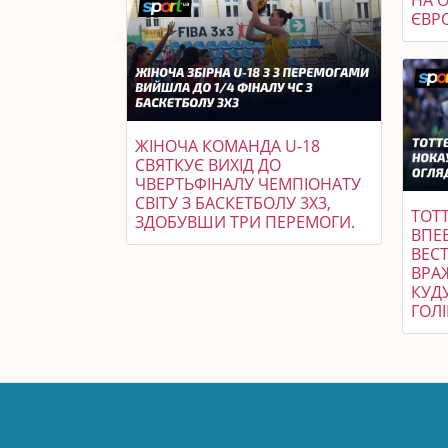
ЄВР
ЖІНОЧА КОМАНДА U-18
СВЯТКУЄ ВИХІД ДО
ЧВЕРТЬФІНАЛУ ЧЕМПІОНАТУ
СВІТУ З БАСКЕТБОЛУ 3X3,
ТОТ
ЗДОБУВШИ ТРИ ПЕРЕМОГИ.
ВПЕ
ВЕСТ
ВРА
КУДУ
ГОЛІ