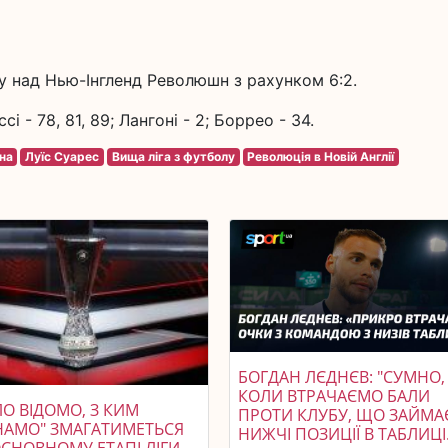
у над Нью-Інгленд Революшн з рахунком 6:2.
і - 78, 81, 89; Лангоні - 2; Боррео - 34.
на
Луїс Суарес
Вища ліга з футболу
Революція в Новій Англії
БОГДАН ЛЄДНЄВ: "СУМНО,
КОЛИ ВТРАЧАЄМО БАЛИ
О ВІДОМО, З КИМ
ПРОТИ КЛУБУ, ЩО ЗАЙМА
НАМО" ЗМАГАТИМЕТЬСЯ
НИЖЧІ ПОЗИЦІЇ В ТАБЛИЦІ.
ОСНОВНОМУ ЕТАПІ ЛІГИ