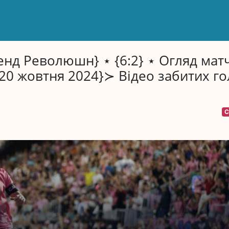
ленд Революшн} ⋆ {6:2} ⋆ Огляд мат
20 жовтня 2024}≻ Відео забитих го
С