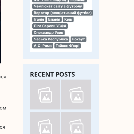
Чемпіонат світу з футболу
Воротар (асоціативний футбол)
Італія
Іспанія
Київ
Ліга Європи УЄФА
Олександр Усик
Чеська Республіка
Нокаут
А.С. Рома
Тайсон Ф'юрі
RECENT POSTS
ися
том
вся