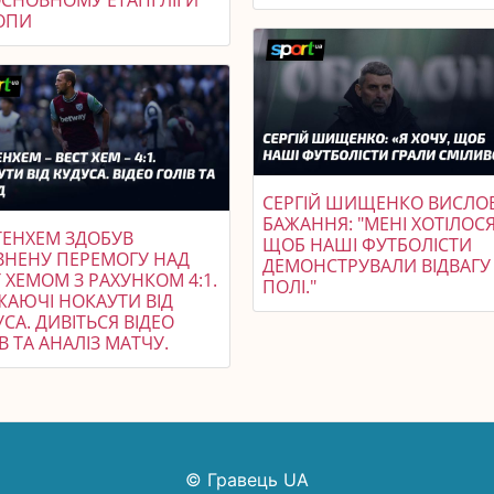
ОПИ
СЕРГІЙ ШИЩЕНКО ВИСЛО
БАЖАННЯ: "МЕНІ ХОТІЛОСЯ
ТЕНХЕМ ЗДОБУВ
ЩОБ НАШІ ФУТБОЛІСТИ
ВНЕНУ ПЕРЕМОГУ НАД
ДЕМОНСТРУВАЛИ ВІДВАГУ
 ХЕМОМ З РАХУНКОМ 4:1.
ПОЛІ."
ЖАЮЧІ НОКАУТИ ВІД
СА. ДИВІТЬСЯ ВІДЕО
В ТА АНАЛІЗ МАТЧУ.
© Гравець UA