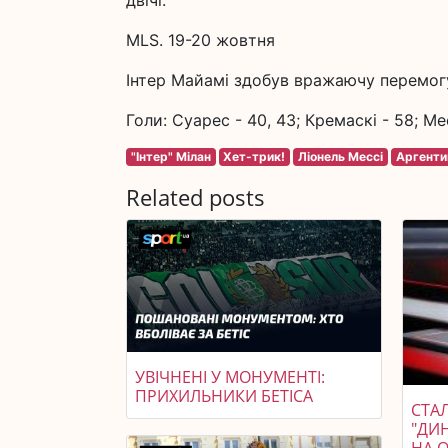
двічі.
MLS. 19-20 жовтня
Інтер Майамі здобув вражаючу перемог
Голи: Суарес - 40, 43; Кремаскі - 58; Месс
"Інтер" Мілан
Хет-трик!
Ліонель Мессі
Аргенти
Related posts
УВІЧНЕНІ У МОНУМЕНТІ:
ПРИХИЛЬНИКИ БЕТІСА
СТАЛ
"ДИ
НА 