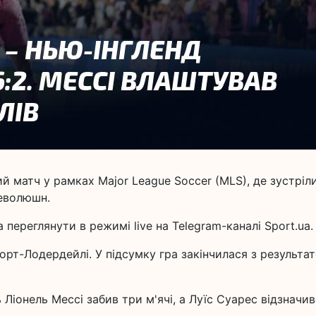
ий матч у рамках Major League Soccer (MLS), де зустріл
Революшн.
переглянути в режимі live на Telegram-каналі Sport.ua.
Форт-Лодердейлі. У підсумку гра закінчилася з результа
Ліонель Мессі забив три м'ячі, а Луїс Суарес відзначи