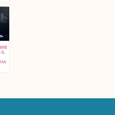
ВИВ
 Б,
 НА