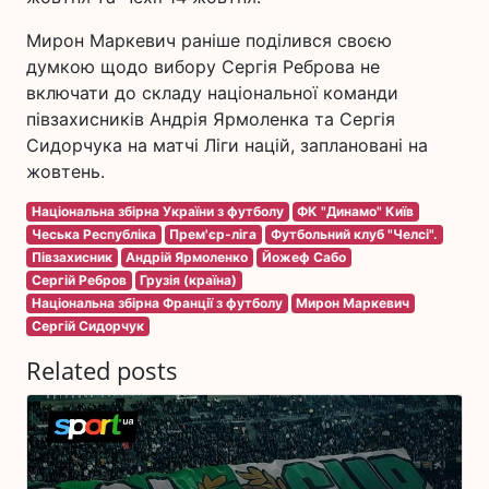
Мирон Маркевич раніше поділився своєю
думкою щодо вибору Сергія Реброва не
включати до складу національної команди
півзахисників Андрія Ярмоленка та Сергія
Сидорчука на матчі Ліги націй, заплановані на
жовтень.
Національна збірна України з футболу
ФК "Динамо" Київ
Чеська Республіка
Прем'єр-ліга
Футбольний клуб "Челсі".
Півзахисник
Андрій Ярмоленко
Йожеф Сабо
Сергій Ребров
Грузія (країна)
Національна збірна Франції з футболу
Мирон Маркевич
Сергій Сидорчук
Related posts