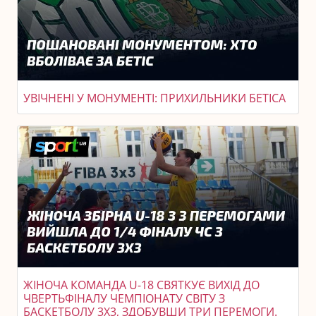
УВІЧНЕНІ У МОНУМЕНТІ: ПРИХИЛЬНИКИ БЕТІСА
ЖІНОЧА КОМАНДА U-18 СВЯТКУЄ ВИХІД ДО
ЧВЕРТЬФІНАЛУ ЧЕМПІОНАТУ СВІТУ З
БАСКЕТБОЛУ 3X3, ЗДОБУВШИ ТРИ ПЕРЕМОГИ.