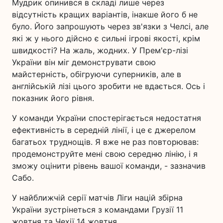
Мудрик опинився в складі лише через
відсутність кращих варіантів, інакше його б не
було. Його запрошують через зв'язки з Челсі, але
які ж у нього дійсно є сильні ігрові якості, крім
швидкості? На жаль, жодних. У Прем'єр-лізі
України він міг демонструвати свою
майстерність, обігруючи суперників, але в
англійській лізі цього зробити не вдається. Ось і
показник його рівня.
У команди України спостерігається недостатня
ефективність в середній лінії, і це є джерелом
багатьох труднощів. Я вже не раз повторював:
продемонструйте мені свою середню лінію, і я
зможу оцінити рівень вашої команди, - зазначив
Сабо.
У найближчій серії матчів Ліги націй збірна
України зустрінеться з командами Грузії 11
жовтня та Чехії 14 жовтня.