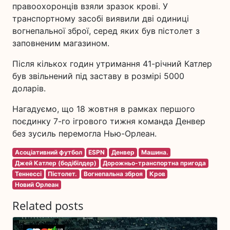
правоохоронців взяли зразок крові. У
транспортному засобі виявили дві одиниці
вогнепальної зброї, серед яких був пістолет з
заповненим магазином.
Після кількох годин утримання 41-річний Катлер
був звільнений під заставу в розмірі 5000
доларів.
Нагадуємо, що 18 жовтня в рамках першого
поєдинку 7-го ігрового тижня команда Денвер
без зусиль перемогла Нью-Орлеан.
Асоціативний футбол
ESPN
Денвер
Машина.
Джей Катлер (бодібілдер)
Дорожньо-транспортна пригода
Теннессі
Пістолет.
Вогнепальна зброя
Кров
Новий Орлеан
Related posts