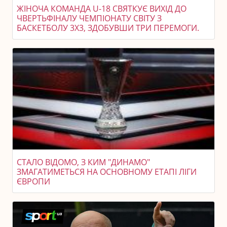
ЖІНОЧА КОМАНДА U-18 СВЯТКУЄ ВИХІД ДО
ЧВЕРТЬФІНАЛУ ЧЕМПІОНАТУ СВІТУ З
БАСКЕТБОЛУ 3X3, ЗДОБУВШИ ТРИ ПЕРЕМОГИ.
СТАЛО ВІДОМО, З КИМ "ДИНАМО"
ЗМАГАТИМЕТЬСЯ НА ОСНОВНОМУ ЕТАПІ ЛІГИ
ЄВРОПИ