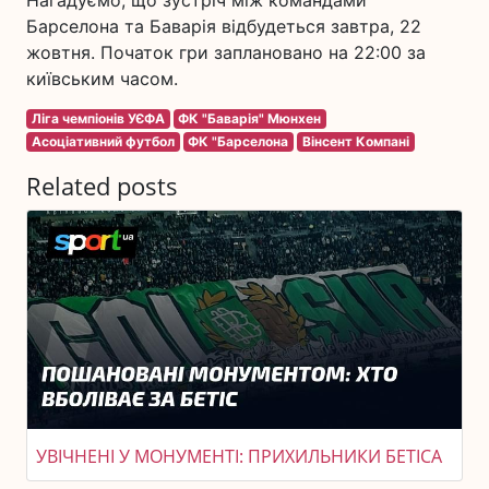
Нагадуємо, що зустріч між командами
Барселона та Баварія відбудеться завтра, 22
жовтня. Початок гри заплановано на 22:00 за
київським часом.
Ліга чемпіонів УЄФА
ФК "Баварія" Мюнхен
Асоціативний футбол
ФК "Барселона
Вінсент Компані
Related posts
УВІЧНЕНІ У МОНУМЕНТІ: ПРИХИЛЬНИКИ БЕТІСА