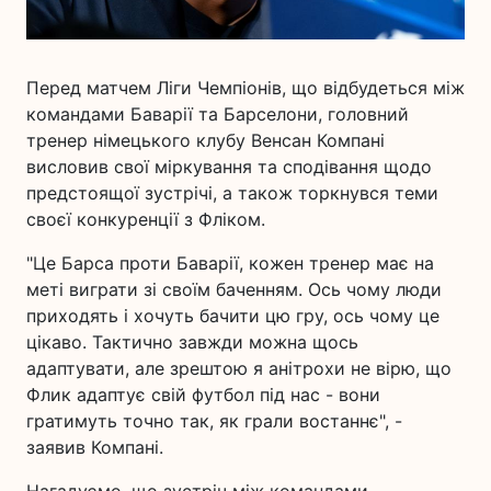
Перед матчем Ліги Чемпіонів, що відбудеться між
командами Баварії та Барселони, головний
тренер німецького клубу Венсан Компані
висловив свої міркування та сподівання щодо
предстоящої зустрічі, а також торкнувся теми
своєї конкуренції з Фліком.
"Це Барса проти Баварії, кожен тренер має на
меті виграти зі своїм баченням. Ось чому люди
приходять і хочуть бачити цю гру, ось чому це
цікаво. Тактично завжди можна щось
адаптувати, але зрештою я анітрохи не вірю, що
Флик адаптує свій футбол під нас - вони
гратимуть точно так, як грали востаннє", -
заявив Компані.