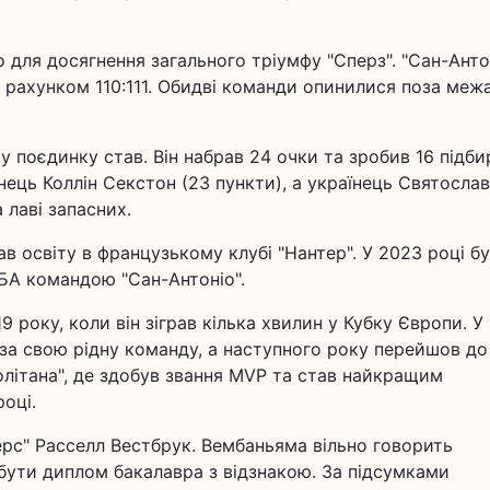
 для досягнення загального тріумфу "Сперз". "Сан-Анто
з рахунком 110:111. Обидві команди опинилися поза меж
 поєдинку став. Він набрав 24 очки та зробив 16 підби
ець Коллін Секстон (23 пункти), а українець Святослав
 лаві запасних.
 освіту в французькому клубі "Нантер". У 2023 році б
БА командою "Сан-Антоніо".
 року, коли він зіграв кілька хвилин у Кубку Європи. У
за свою рідну команду, а наступного року перейшов до
олітана", де здобув звання MVP та став найкращим
оці.
ерс" Расселл Вестбрук. Вембаньяма вільно говорить
обути диплом бакалавра з відзнакою. За підсумками