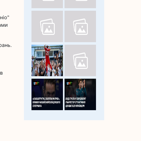
ніо"
ами
рань.
ув