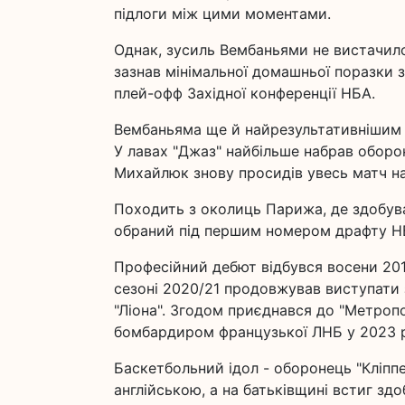
підлоги між цими моментами.
Однак, зусиль Вембаньями не вистачило
зазнав мінімальної домашньої поразки 
плей-офф Західної конференції НБА.
Вембаньяма ще й найрезультативнішим у
У лавах "Джаз" найбільше набрав оборон
Михайлюк знову просидів увесь матч на
Походить з околиць Парижа, де здобував
обраний під першим номером драфту Н
Професійний дебют відбувся восени 2019
сезоні 2020/21 продовжував виступати 
"Ліона". Згодом приєднався до "Метроп
бомбардиром французької ЛНБ у 2023 р
Баскетбольний ідол - оборонець "Кліпп
англійською, а на батьківщині встиг зд