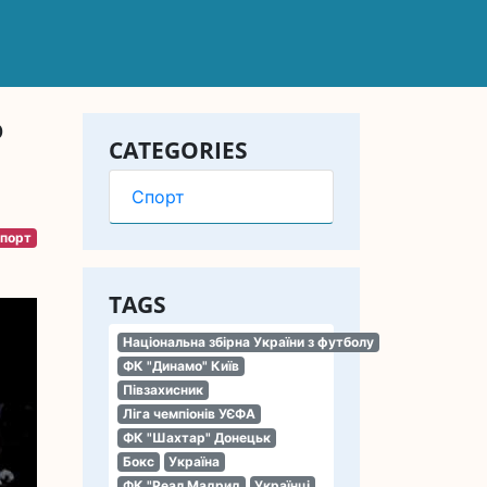
о
CATEGORIES
Спорт
порт
TAGS
Національна збірна України з футболу
ФК "Динамо" Київ
Півзахисник
Ліга чемпіонів УЄФА
ФК "Шахтар" Донецьк
Бокс
Україна
ФК "Реал Мадрид
Українці