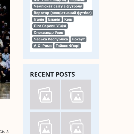
Чемпіонат світу з футболу
Воротар (асоціативний футбол)
Італія
Іспанія
Київ
Ліга Європи УЄФА
Олександр Усик
Чеська Республіка
Нокаут
А.С. Рома
Тайсон Ф'юрі
RECENT POSTS
сь з