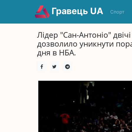
Гравець UA
Спорт
Лідер "Сан-Антоніо" двіч
дозволило уникнути пора
дня в НБА.