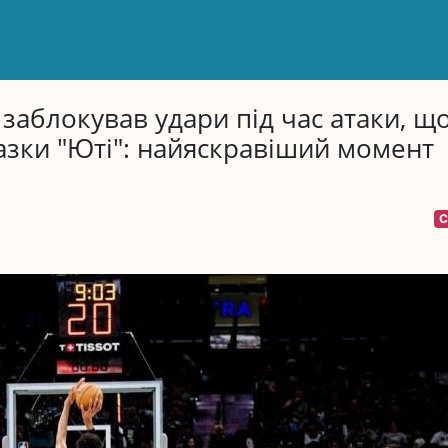
і заблокував удари під час атаки, щ
зки "Юті": найяскравіший момент
С