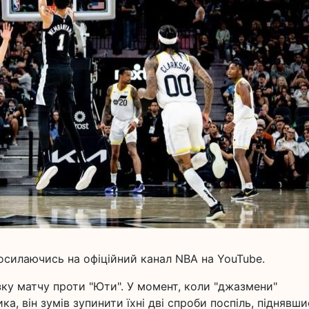
осилаючись на офіційний канал NBA на YouTube.
зку матчу проти "Юти". У момент, коли "джазмени"
а, він зумів зупинити їхні дві спроби поспіль, піднявши