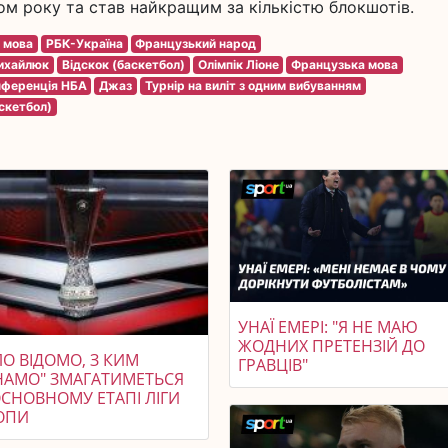
м року та став найкращим за кількістю блокшотів.
а мова
РБК-Україна
Французький народ
ихайлюк
Відскок (баскетбол)
Олімпік Ліоне
Французька мова
нференція НБА
Джаз
Турнір на виліт з одним вибуванням
скетбол)
УНАЇ ЕМЕРІ: "Я НЕ МАЮ
ЖОДНИХ ПРЕТЕНЗІЙ ДО
О ВІДОМО, З КИМ
ГРАВЦІВ"
НАМО" ЗМАГАТИМЕТЬСЯ
ОСНОВНОМУ ЕТАПІ ЛІГИ
ОПИ