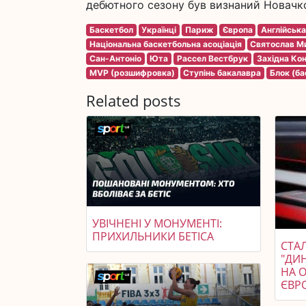
дебютного сезону був визнаний Новачко
Баскетбол
Українці
Париж
Європа
Англійськ
Національна баскетбольна асоціація
Святослав М
Сан-Антоніо
Юта
Рассел Вестбрук
Західна Ко
MVP (розшифровка)
Ступінь бакалавра
Блок (ба
Related posts
УВІЧНЕНІ У МОНУМЕНТІ:
ПРИХИЛЬНИКИ БЕТІСА
СТАЛ
"ДИ
НА 
ЄВР