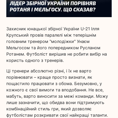
Захисник юнацької збірної України U-21 Ілля
Крупський провів паралелі між теперішнім
головним тренером "молодіжки" Унаєм
Мельгосом та його попередником Русланом
Ротанем. Футболіст вирішив не робити вибір на
користь одного з тренерів.
Ці тренери абсолютно різні, і їх не варто
порівнювати – краще просто визнати, як
пощастило працювати з обома. Безумовно, у
кожного є свої вимоги та вподобання. Не все,
мабуть, варто виносити за межі команди. Можу
лише зазначити, що обидва вони підтримують
комбінаційний стиль гри, який дозволяє
футболістам розкривати свої найкращі таланти.