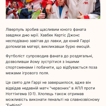
Ліверпуль зробив щасливим юного фаната
завдяки дню мрії. Хавбек Кертіс Джонс
несподівано завітав до лавки, де юний Гаррі
допомагав матері, викликавши бурю емоцій.
Футболіст супроводив фаната до роздягальні,
дозволивши йому зустрітися з іншими
спортсменами і побачити, що відбувається поза
межами ігрового поля.
Це свято для Гаррі не завершилося, адже він
відвідав недавній матч "червоних" в АПЛ проти
Ноттінгема (0:1). Хлопець також отримав
можливість виконати пенальті на славнозвісному
"Енфілді".