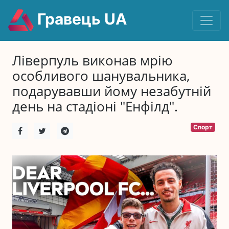
Гравець UA
Ліверпуль виконав мрію
особливого шанувальника,
подарувавши йому незабутній
день на стадіоні "Енфілд".
Спорт