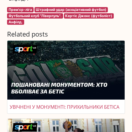
Прем'єр-ліга
Штрафний удар (асоціативний футбол)
Футбольний клуб "Ліверпуль".
Кертіс Джонс (футболіст)
Анфілд.
Related posts
УВІЧНЕНІ У МОНУМЕНТІ: ПРИХИЛЬНИКИ БЕТІСА