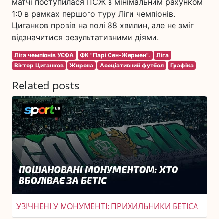
матчі поступилася ПСЖ з мінімальним рахунком
1:0 в рамках першого туру Ліги чемпіонів.
Циганков провів на полі 88 хвилин, але не зміг
відзначитися результативними діями.
Ліга чемпіонів УЄФА
ФК "Парі Сен-Жермен".
Ліга
Віктор Циганков
Жирона
Асоціативний футбол
Графіка
Related posts
УВІЧНЕНІ У МОНУМЕНТІ: ПРИХИЛЬНИКИ БЕТІСА