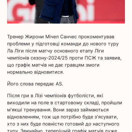
Тренер Жирони Мічел Санчес прокоментував
проблеми у підготовці команди до нового туру
Ла Ліги після матчу основного етапу Ліги
чемпіонів сезону-2024/25 проти ПСЖ та заявив,
що графік матчів не дає гравцям змоги
нормально відновитися.
Його слова передає AS.
Після гри в Лізі чемпіонів футболісти, які
виходили на поле в стартовому складі, пройшли
м'якші тренування. Вони зараз займаються
відновленням, тож ще потрібно буде з'ясувати,
хто з них буде повністю готовий до наступного
туру. Звичайно, теперішній графік матчів дуже