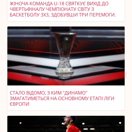
ЖІНОЧА КОМАНДА U-18 СВЯТКУЄ ВИХІД ДО
ЧВЕРТЬФІНАЛУ ЧЕМПІОНАТУ СВІТУ З
БАСКЕТБОЛУ 3X3, ЗДОБУВШИ ТРИ ПЕРЕМОГИ.
СТАЛО ВІДОМО, З КИМ "ДИНАМО"
ЗМАГАТИМЕТЬСЯ НА ОСНОВНОМУ ЕТАПІ ЛІГИ
ЄВРОПИ