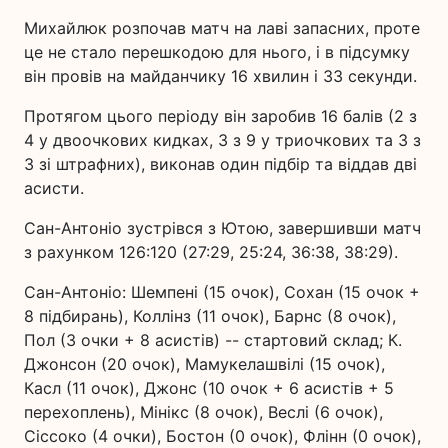
Михайлюк розпочав матч на лаві запасних, проте
це не стало перешкодою для нього, і в підсумку
він провів на майданчику 16 хвилин і 33 секунди.
Протягом цього періоду він заробив 16 балів (2 з
4 у двоочкових кидках, 3 з 9 у триочкових та 3 з
3 зі штрафних), виконав один підбір та віддав дві
асисти.
Сан-Антоніо зустрівся з Ютою, завершивши матч
з рахунком 126:120 (27:29, 25:24, 36:38, 38:29).
Сан-Антоніо: Шемпені (15 очок), Сохан (15 очок +
8 підбирань), Коллінз (11 очок), Барнс (8 очок),
Пол (3 очки + 8 асистів) -- стартовий склад; К.
Джонсон (20 очок), Мамукелашвілі (15 очок),
Касл (11 очок), Джонс (10 очок + 6 асистів + 5
перехоплень), Мінікс (8 очок), Веслі (6 очок),
Сіссоко (4 очки), Бостон (0 очок), Флінн (0 очок),