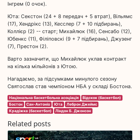
Інгрем (0 очок).
Юта: Секстон (24 + 8 передач + 5 втрат), Вільямс
(17), Хендрікс (13), Кесслер (7 + 10 підбирань),
Коллієр (2) -- старт; Михайлюк (16), Сенсабо (12),
Юбенкс (11), Філіповскі (9 + 7 підбирань), Джузенг
(7), Престон (2).
Варто зазначити, що Михайлюк уклав контракт
на кілька мільйонів з Ютою.
Нагадаємо, за підсумками минулого сезону
Святослав став чемпіоном НБА у складі Бостона.
Національна баскетбольна асоціація
Відскок (баскетбол)
Бостон
Сан-Антоніо
Юта
Леброн Джеймс
Крадіжка (баскетбол)
Ліндон Б. Джонсон
Related posts