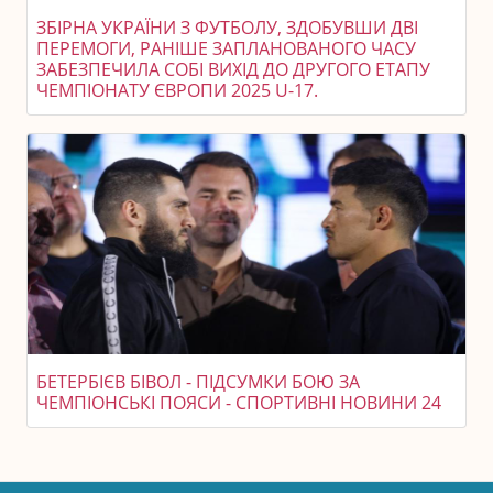
ЗБІРНА УКРАЇНИ З ФУТБОЛУ, ЗДОБУВШИ ДВІ
ПЕРЕМОГИ, РАНІШЕ ЗАПЛАНОВАНОГО ЧАСУ
ЗАБЕЗПЕЧИЛА СОБІ ВИХІД ДО ДРУГОГО ЕТАПУ
ЧЕМПІОНАТУ ЄВРОПИ 2025 U-17.
БЕТЕРБІЄВ БІВОЛ - ПІДСУМКИ БОЮ ЗА
ЧЕМПІОНСЬКІ ПОЯСИ - СПОРТИВНІ НОВИНИ 24