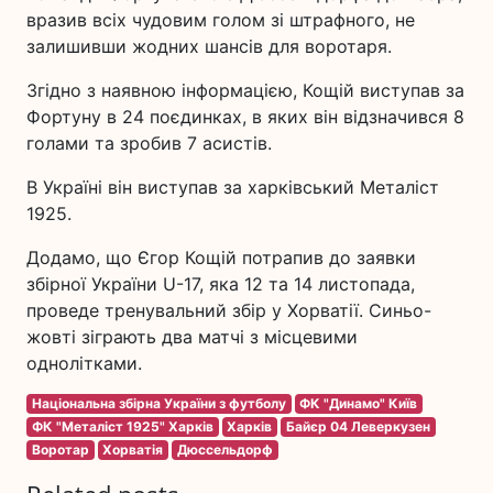
вразив всіх чудовим голом зі штрафного, не
залишивши жодних шансів для воротаря.
Згідно з наявною інформацією, Кощій виступав за
Фортуну в 24 поєдинках, в яких він відзначився 8
голами та зробив 7 асистів.
В Україні він виступав за харківський Металіст
1925.
Додамо, що Єгор Кощій потрапив до заявки
збірної України U-17, яка 12 та 14 листопада,
проведе тренувальний збір у Хорватії. Синьо-
жовті зіграють два матчі з місцевими
однолітками.
Національна збірна України з футболу
ФК "Динамо" Київ
ФК "Металіст 1925" Харків
Харків
Байєр 04 Леверкузен
Воротар
Хорватія
Дюссельдорф