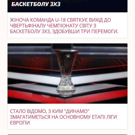
ЖІНОЧА КОМАНДА U-18 СВЯТКУЄ ВИХІД ДО
ЧВЕРТЬФІНАЛУ ЧЕМПІОНАТУ СВІТУ З
БАСКЕТБОЛУ 3X3, ЗДОБУВШИ ТРИ ПЕРЕМОГИ.
СТАЛО ВІДОМО, З КИМ "ДИНАМО"
ЗМАГАТИМЕТЬСЯ НА ОСНОВНОМУ ЕТАПІ ЛІГИ
ЄВРОПИ