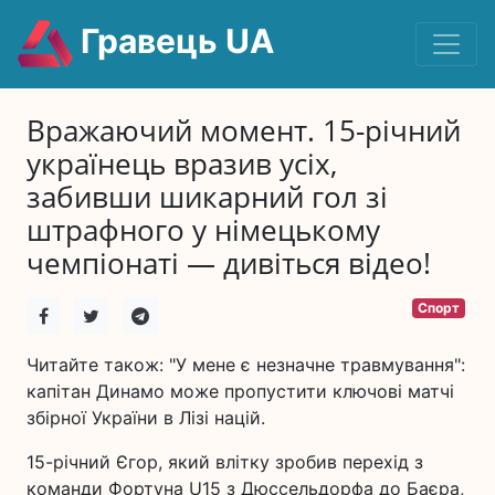
Гравець UA
Вражаючий момент. 15-річний
українець вразив усіх,
забивши шикарний гол зі
штрафного у німецькому
чемпіонаті — дивіться відео!
Спорт
Читайте також: "У мене є незначне травмування":
капітан Динамо може пропустити ключові матчі
збірної України в Лізі націй.
15-річний Єгор, який влітку зробив перехід з
команди Фортуна U15 з Дюссельдорфа до Баєра,