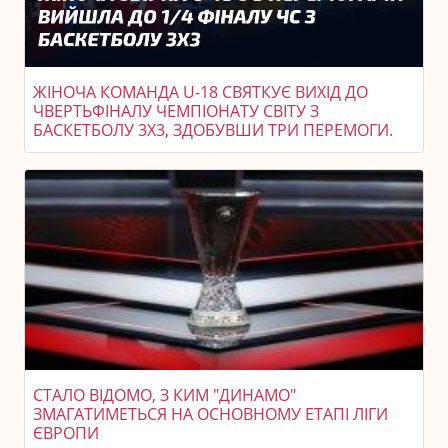
ЖІНОЧА КОМАНДА U-18 СВЯТКУЄ ВИХІД ДО
ЧВЕРТЬФІНАЛУ ЧЕМПІОНАТУ СВІТУ З
БАСКЕТБОЛУ 3X3, ЗДОБУВШИ ТРИ ПЕРЕМОГИ.
СТАЛО ВІДОМО, З КИМ "ДИНАМО"
ЗМАГАТИМЕТЬСЯ НА ОСНОВНОМУ ЕТАПІ ЛІГИ
ЄВРОПИ