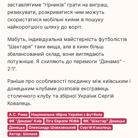
заставлятиме "гірників" грати на виграш,
ризикувати, розкриватися чим можуть
скористатися мобільні кияни в пошуку
найкоротшого шляху до воріт.
Мабуть, індивідуальна майстерність футболістів
"Шахтаря" таки вища, але в киян більш
збалансований склад, вони виглядають
потужніше. Я схиляють до перемоги "Динамо" -
2:1".
Раніше про особливості поєдинку між київським і
донецьким клубами розповів ексгравець
столичного клубу та збірної України Сергій
Ковалець.
А.С. Рома
Національна збірна України з футболу
ФК "Динамо" Київ
Ліга Європи УЄФА
ФК "Шахтар" Донецьк
Донецьк
Олександр Шовковський
Сергій Ковалець
Автор: Шелаєв