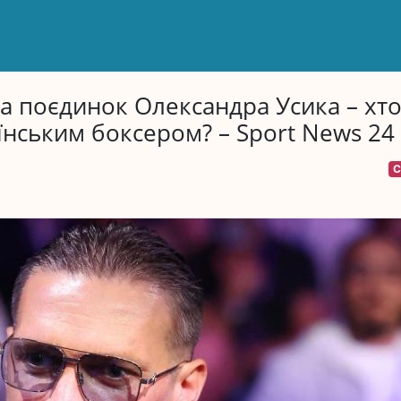
на поєдинок Олександра Усика – хт
їнським боксером? – Sport News 24
С