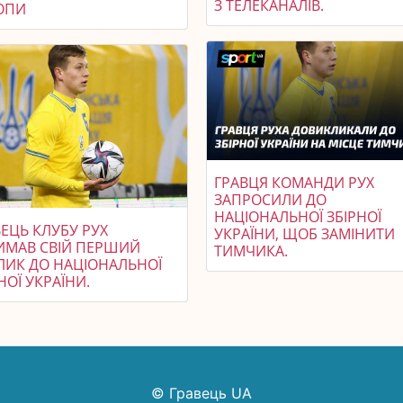
З ТЕЛЕКАНАЛІВ.
ОПИ
ГРАВЦЯ КОМАНДИ РУХ
ЗАПРОСИЛИ ДО
НАЦІОНАЛЬНОЇ ЗБІРНОЇ
ЕЦЬ КЛУБУ РУХ
УКРАЇНИ, ЩОБ ЗАМІНИТИ
ИМАВ СВІЙ ПЕРШИЙ
ТИМЧИКА.
ЛИК ДО НАЦІОНАЛЬНОЇ
НОЇ УКРАЇНИ.
© Гравець UA