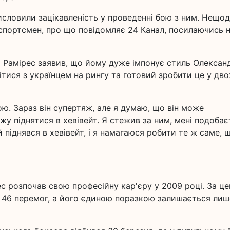
висловили зацікавленість у проведенні бою з ним. Нещо
спортсмен, про що повідомляє 24 Канал, посилаючись н
о Рамірес заявив, що йому дуже імпонує стиль Олексан
тися з українцем на рингу та готовий зробити це у дво
ою. Зараз він супертяж, але я думаю, що він може
ожу піднятися в хевівейт. Я стежив за ним, мені подобає
 піднявся в хевівейт, і я намагаюся робити те ж саме, 
с розпочав свою професійну кар'єру у 2009 році. За це
ши 46 перемог, а його єдиною поразкою залишається лиш