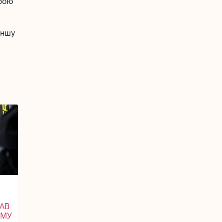
 бою
аншу
АВ
ОМУ