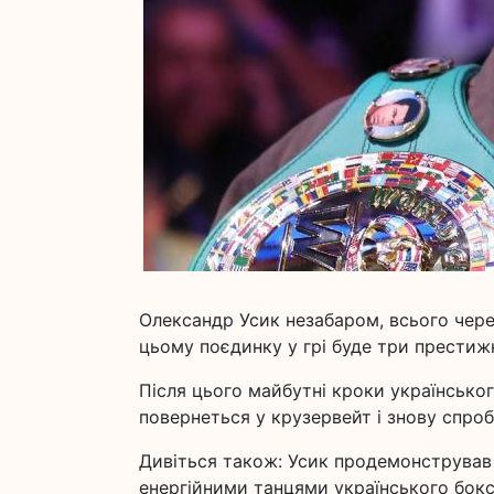
Олександр Усик незабаром, всього через
цьому поєдинку у грі буде три престижн
Після цього майбутні кроки українського
повернеться у крузервейт і знову спро
Дивіться також: Усик продемонстрував 
енергійними танцями українського бокс