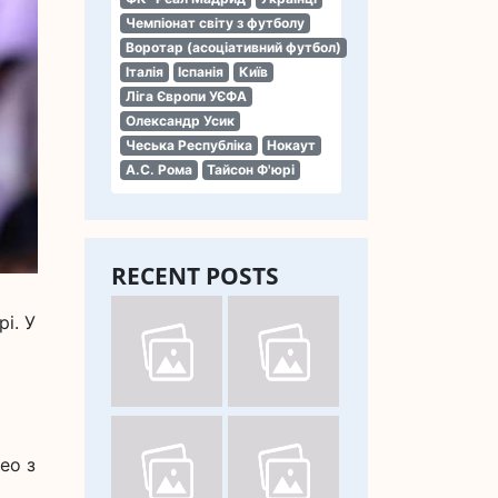
Чемпіонат світу з футболу
Воротар (асоціативний футбол)
Італія
Іспанія
Київ
Ліга Європи УЄФА
Олександр Усик
Чеська Республіка
Нокаут
А.С. Рома
Тайсон Ф'юрі
RECENT POSTS
і. У
ео з