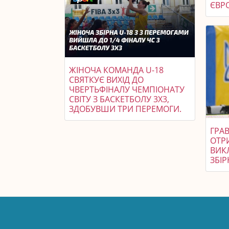
ЄВР
ЖІНОЧА КОМАНДА U-18
СВЯТКУЄ ВИХІД ДО
ЧВЕРТЬФІНАЛУ ЧЕМПІОНАТУ
СВІТУ З БАСКЕТБОЛУ 3X3,
ЗДОБУВШИ ТРИ ПЕРЕМОГИ.
ГРАВ
ОТР
ВИК
ЗБІР