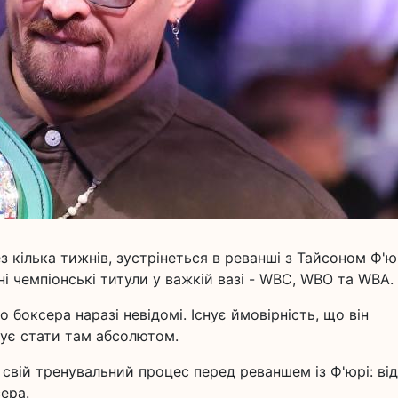
 кілька тижнів, зустрінеться в реванші з Тайсоном Ф'юр
і чемпіонські титули у важкій вазі - WBC, WBO та WBA.
 боксера наразі невідомі. Існує ймовірність, що він
бує стати там абсолютом.
свій тренувальний процес перед реваншем із Ф'юрі: від
ера.