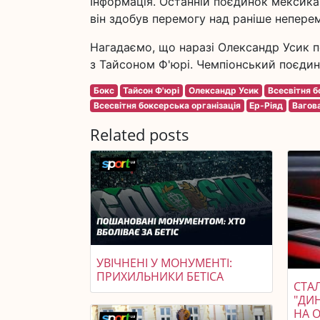
Інформація. Останній поєдинок мексика
він здобув перемогу над раніше непер
Нагадаємо, що наразі Олександр Усик п
з Тайсоном Ф'юрі. Чемпіонський поєдино
Бокс
Тайсон Ф'юрі
Олександр Усик
Всесвітня 
Всесвітня боксерська організація
Ер-Ріяд
Вагова
Related posts
УВІЧНЕНІ У МОНУМЕНТІ:
ПРИХИЛЬНИКИ БЕТІСА
СТАЛ
"ДИ
НА 