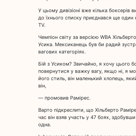
У цьому дивізіоні вже кілька боксерів 
до їхнього списку приєднався ще один 
TV.
Чемпіон світу за версією WBA Хільберт
Усика. Мексиканець був би радий зустрі
вагових категоріях.
Бій з Усиком? Звичайно, я хочу цього б
повернутися у важку вагу, якщо ні, я м
його стиль, він маленький хлопець, який
він,
— промовив Рамірес.
Варто підкреслити, що Хільберто Раміре
час він взяв участь у 47 боях, здобув
одна.