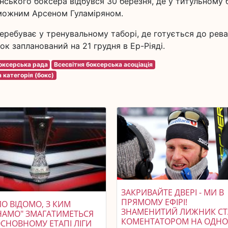
нського боксера відбувся 30 березня, де у титульному
еможним Арсеном Гуламіряном.
еребуває у тренувальному таборі, де готується до рев
к запланований на 21 грудня в Ер-Ріяді.
боксерська рада
Всесвітня боксерська асоціація
 категорія (бокс)
ЗАКРИВАЙТЕ ДВЕРІ - МИ В
ПРЯМОМУ ЕФІРІ!
О ВІДОМО, З КИМ
ЗНАМЕНИТИЙ ЛИЖНИК СТ
НАМО" ЗМАГАТИМЕТЬСЯ
КОМЕНТАТОРОМ НА ОДН
ОСНОВНОМУ ЕТАПІ ЛІГИ