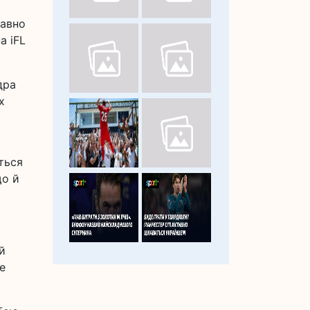
давно
а iFL
дра
х
ться
що й
й
е