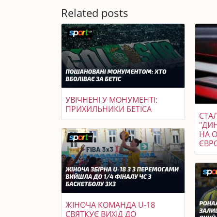
Related posts
УВІЧНЕНІ У МОНУМЕНТІ:
ПРИХИЛЬНИКИ БЕТІСА
СТАЛ
"ДИ
НА 
ЄВР
ЖІНОЧА КОМАНДА U-18
СВЯТКУЄ ВИХІД ДО