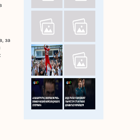
в
, за
и
х