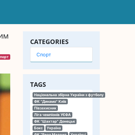
им
CATEGORIES
Спорт
порт
TAGS
Національна збірна України з футболу
ФК "Динамо" Київ
Півзахисник
Ліга чемпіонів УЄФА
ФК "Шахтар" Донецьк
Бокс
Україна
ФК "Реал Мадрид
Українці