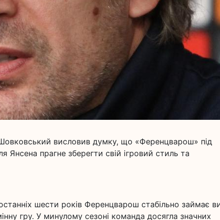
Шовковський висловив думку, що «Ференцварош» під
я Янсена прагне зберегти свій ігровий стиль та
останніх шести років Ференцварош стабільно займає ви
мінну гру. У минулому сезоні команда досягла значних