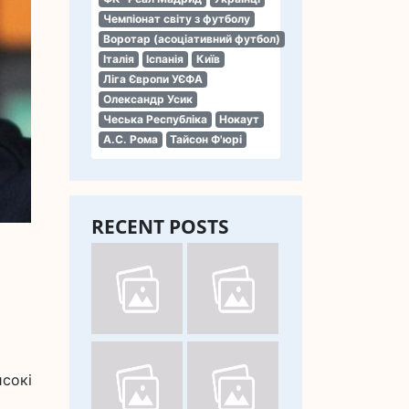
Чемпіонат світу з футболу
Воротар (асоціативний футбол)
Італія
Іспанія
Київ
Ліга Європи УЄФА
Олександр Усик
Чеська Республіка
Нокаут
А.С. Рома
Тайсон Ф'юрі
RECENT POSTS
сокі