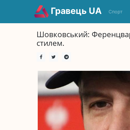
Гравець UA
Спорт
Шовковський: Ференцвар
стилем.