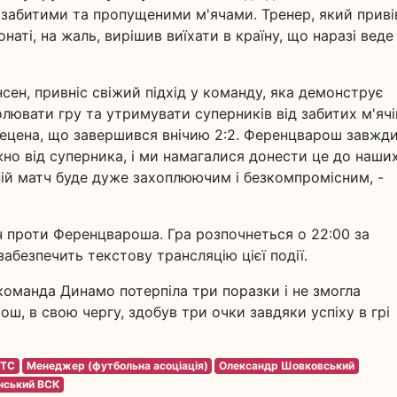
ж забитими та пропущеними м'ячами. Тренер, який приві
аті, на жаль, вирішив виїхати в країну, що наразі веде
сен, привніс свіжий підхід у команду, яка демонструє
олювати гру та утримувати суперників від забитих м'ячів
ецена, що завершився внічию 2:2. Ференцварош завжд
жно від суперника, і ми намагалися донести це до наши
ній матч буде дуже захоплюючим і безкомпромісним, -
тч проти Ференцвароша. Гра розпочнеться о 22:00 за
забезпечить текстову трансляцію цієї події.
команда Динамо потерпіла три поразки і не змогла
, в свою чергу, здобув три очки завдяки успіху в грі
 TC
Менеджер (футбольна асоціація)
Олександр Шовковський
нський ВСК