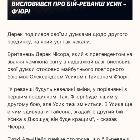
Дерек поділився своїми думками щодо другого
поєдинку, на який усі так чекали.
Британець Дерек Чісора, який є претендентом на
звання чемпіона світу в надважкій вазі, висловив
свої думки стосовно майбутнього повторного
бою між Олександром Усиком і Тайсоном Ф'юрі.
"У реванші будуть невеликі зміни, у порівнянні з
першим поєдинком. Так, Ф'юрі буде іншим у
другому бою, але Усик теж зміниться. В Усика ще
є чим здивувати Тайсона, згадайте другий бій
Усика з Джошуа, він буде кращим", - сказав
Чісора.
Туркі Аль-Шейх раніше оголосив, що бій-реванш