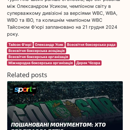
між Олександром Усиком, чемпіоном світу в
суперважкому дивізіоні за версіями WBC, WBA,
WBO та IBO, та колишнім чемпіоном WBC
Тайсоном Ф'юрі заплановано на 21 грудня 2024
року.
Тайсон Ф'юрі
Олександр Усик
Всесвітня боксерська рада
Всесвітня боксерська асоціація
Всесвітня боксерська організація
Міжнародна боксерська організація
Дерек Чісора
Related posts