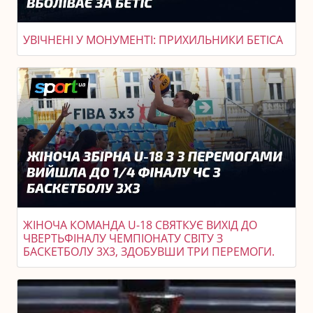
УВІЧНЕНІ У МОНУМЕНТІ: ПРИХИЛЬНИКИ БЕТІСА
ЖІНОЧА КОМАНДА U-18 СВЯТКУЄ ВИХІД ДО
ЧВЕРТЬФІНАЛУ ЧЕМПІОНАТУ СВІТУ З
БАСКЕТБОЛУ 3X3, ЗДОБУВШИ ТРИ ПЕРЕМОГИ.