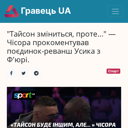
Гравець UA
"Тайсон зміниться, проте..." —
Чісора прокоментував
поєдинок-реванш Усика з
Ф'юрі.
Спорт