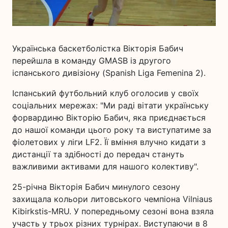
Українська баскетболістка Вікторія Бабич
перейшла в команду GMASB із другого
іспанського дивізіону (Spanish Liga Femenina 2).
Іспанський футбольний клуб оголосив у своїх
соціальних мережах: "Ми раді вітати українську
форвардиню Вікторію Бабич, яка приєднається
до нашої команди цього року та виступатиме за
фіолетових у ліги LF2. Її вміння влучно кидати з
дистанції та здібності до передач стануть
важливими активами для нашого колективу".
25-річна Вікторія Бабич минулого сезону
захищала кольори литовського чемпіона Vilniaus
Kibirkstis-MRU. У попередньому сезоні вона взяла
участь у трьох різних турнірах. Виступаючи в 8