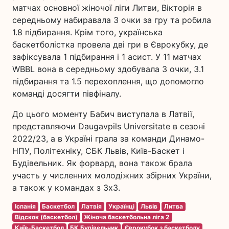
матчах основної жіночої ліги Литви, Вікторія в
середньому набиравала 3 очки за гру та робила
1.8 підбирання. Крім того, українська
баскетболістка провела дві гри в Єврокубку, де
зафіксувала 1 підбирання і 1 асист. У 11 матчах
WBBL вона в середньому здобувала 3 очки, 3.1
підбирання та 1.5 перехоплення, що допомогло
команді досягти півфіналу.
До цього моменту Бабич виступала в Латвії,
представляючи Daugavpils Universitate в сезоні
2022/23, а в Україні грала за команди Динамо-
НПУ, Політехніку, СБК Львів, Київ-Баскет і
Будівельник. Як форвард, вона також брала
участь у численних молодіжних збірних України,
а також у командах з 3х3.
Іспанія
Баскетбол
Латвія
Українці
Львів
Литва
Відскок (баскетбол)
Жіноча баскетбольна ліга 2
Київ-Баскетбол
БК Будівельник
Єврокубок з баскетболу