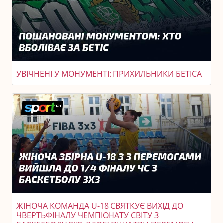
УВІЧНЕНІ У МОНУМЕНТІ: ПРИХИЛЬНИКИ БЕТІСА
ЖІНОЧА КОМАНДА U-18 СВЯТКУЄ ВИХІД ДО
ЧВЕРТЬФІНАЛУ ЧЕМПІОНАТУ СВІТУ З