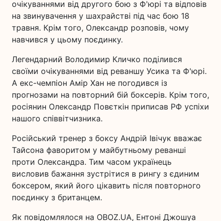
очікуваннями від другого бою з Ф'юрі та відповів
на звинувачення у шахрайстві під час бою 18
травня. Крім того, Олександр розповів, чому
навчився у цьому поєдинку.
Легендарний Володимир Кличко поділився
своїми очікуваннями від реваншу Усика та Ф'юрі.
А екс-чемпіон Амір Хан не погодився із
прогнозами на повторний бій боксерів. Крім того,
росіянин Олександр Повєткін приписав РФ успіхи
нашого співвітчизника.
Російський тренер з боксу Андрій Івічук вважає
Тайсона фаворитом у майбутньому реванші
проти Олександра. Тим часом українець
висловив бажання зустрітися в рингу з єдиним
боксером, який його цікавить після повторного
поєдинку з британцем.
Як повідомлялося на OBOZ.UA, Ентоні Джошуа