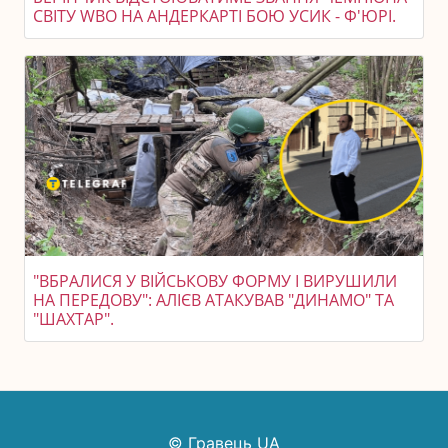
СВІТУ WBO НА АНДЕРКАРТІ БОЮ УСИК - Ф'ЮРІ.
"ВБРАЛИСЯ У ВІЙСЬКОВУ ФОРМУ І ВИРУШИЛИ
НА ПЕРЕДОВУ": АЛІЄВ АТАКУВАВ "ДИНАМО" ТА
"ШАХТАР".
© Гравець UA