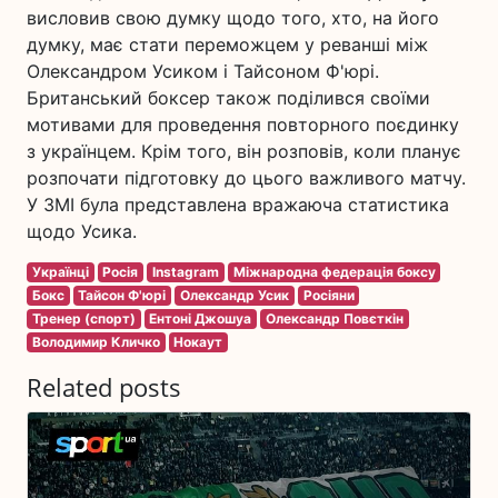
висловив свою думку щодо того, хто, на його
думку, має стати переможцем у реванші між
Олександром Усиком і Тайсоном Ф'юрі.
Британський боксер також поділився своїми
мотивами для проведення повторного поєдинку
з українцем. Крім того, він розповів, коли планує
розпочати підготовку до цього важливого матчу.
У ЗМІ була представлена вражаюча статистика
щодо Усика.
Українці
Росія
Instagram
Міжнародна федерація боксу
Бокс
Тайсон Ф'юрі
Олександр Усик
Росіяни
Тренер (спорт)
Ентоні Джошуа
Олександр Повєткін
Володимир Кличко
Нокаут
Related posts