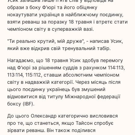
Усик залишив лише п'ять слів у відповідь на
образи з боку Ф'юрі та його обіцянку
нокаутувати українця в найближчому поєдинку,
взяти реванш за поразку 18 травня і втретє стати
чемпіоном світу в суперважкій вазі.
"Ти реально крутий, мій друже", - написав Усик,
який вже відкрив свій тренувальний табір.
Нагадаємо, що 18 травня Усик здобув перемогу
над Ф'юрі за рішенням суддів з рахунком 114:113,
113:114, 115:112, ставши абсолютним чемпіоном
світу в надважкій категорії. Через місяць після
цього поєдинку українець був змушений
відмовитися від титулу Міжнародної федерації
боксу (IBF).
До цього Олександр категорично висловився
про те, що станеться, якщо Тайсон спробує
зірвати реванш. Він також поділився