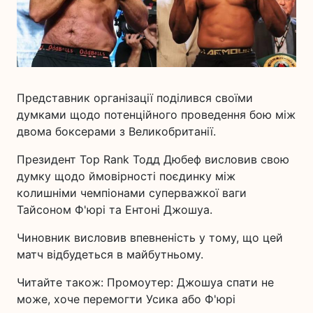
Представник організації поділився своїми
думками щодо потенційного проведення бою між
двома боксерами з Великобританії.
Президент Top Rank Тодд Дюбеф висловив свою
думку щодо ймовірності поєдинку між
колишніми чемпіонами суперважкої ваги
Тайсоном Ф'юрі та Ентоні Джошуа.
Чиновник висловив впевненість у тому, що цей
матч відбудеться в майбутньому.
Читайте також: Промоутер: Джошуа спати не
може, хоче перемогти Усика або Ф'юрі