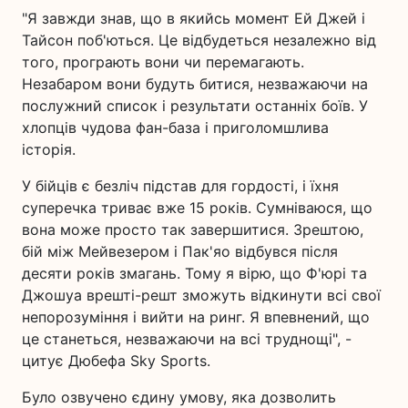
"Я завжди знав, що в якийсь момент Ей Джей і
Тайсон поб'ються. Це відбудеться незалежно від
того, програють вони чи перемагають.
Незабаром вони будуть битися, незважаючи на
послужний список і результати останніх боїв. У
хлопців чудова фан-база і приголомшлива
історія.
У бійців є безліч підстав для гордості, і їхня
суперечка триває вже 15 років. Сумніваюся, що
вона може просто так завершитися. Зрештою,
бій між Мейвезером і Пак'яо відбувся після
десяти років змагань. Тому я вірю, що Ф'юрі та
Джошуа врешті-решт зможуть відкинути всі свої
непорозуміння і вийти на ринг. Я впевнений, що
це станеться, незважаючи на всі труднощі", -
цитує Дюбефа Sky Sports.
Було озвучено єдину умову, яка дозволить