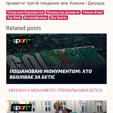
провести третій поєдинок між Усиком і Джошуа.
Сполучене Королівство
Промоутер (розваги)
Тайсон Ф'юрі
Top Rank
Ентоні Джошуа
Sky Sports
Related posts
УВІЧНЕНІ У МОНУМЕНТІ: ПРИХИЛЬНИКИ БЕТІСА