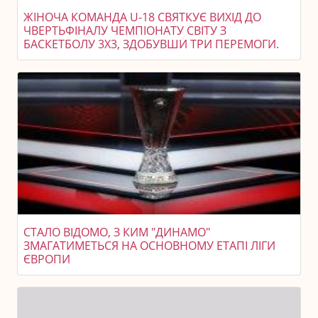
ЖІНОЧА КОМАНДА U-18 СВЯТКУЄ ВИХІД ДО
ЧВЕРТЬФІНАЛУ ЧЕМПІОНАТУ СВІТУ З
БАСКЕТБОЛУ 3X3, ЗДОБУВШИ ТРИ ПЕРЕМОГИ.
СТАЛО ВІДОМО, З КИМ "ДИНАМО"
ЗМАГАТИМЕТЬСЯ НА ОСНОВНОМУ ЕТАПІ ЛІГИ
ЄВРОПИ