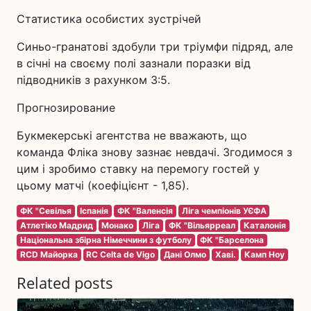
Статистика особистих зустрічей
Синьо-гранатові здобули три тріумфи підряд, але
в січні на своєму полі зазнали поразки від
підводників з рахунком 3:5.
Прогнозирование
Букмекерські агентства не вважають, що
команда Фліка знову зазнає невдачі. Згодимося з
цим і зробимо ставку на перемогу гостей у
цьому матчі (коефіцієнт - 1,85).
ФК "Севілья
Іспанія
ФК "Валенсія
Ліга чемпіонів УЄФА
Атлетіко Мадрид
Монако
Ліга
ФК "Вільярреал
Каталонія
Національна збірна Німеччини з футболу
ФК "Барселона
RCD Майорка
RC Celta de Vigo
Дані Олмо
Хаві.
Камп Ноу
Related posts