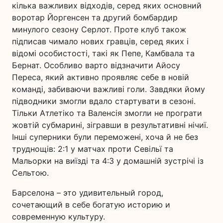
кілька важливих відходів, серед яких основний
воротар Йоргенсен та другий бомбардир
минулого сезону Серлот. Проте клуб також
підписав чимало нових гравців, серед яких і
відомі особистості, такі як Пепе, Камбвала та
Бернат. Особливо варто відзначити Айосу
Переса, який активно проявляє себе в новій
команді, забиваючи важливі голи. Завдяки йому
підводники змогли вдало стартувати в сезоні.
Тільки Атлетіко та Валенсія змогли не програти
жовтій субмарині, зігравши в результативні нічиї.
Інші суперники були переможені, хоча й не без
труднощів: 2:1 у матчах проти Севільї та
Мальорки на виїзді та 4:3 у домашній зустрічі із
Сельтою.
Барселона – это удивительный город,
сочетающий в себе богатую историю и
современную культуру.