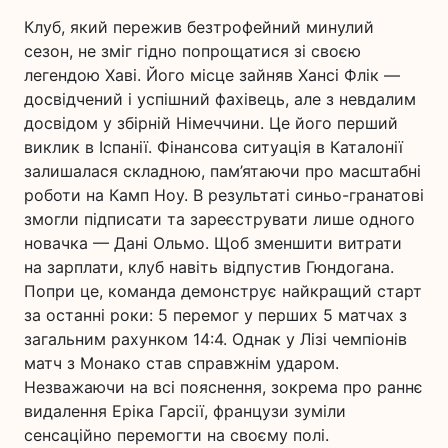
Клуб, який пережив безтрофейний минулий
сезон, не зміг гідно попрощатися зі своєю
легендою Хаві. Його місце зайняв Хансі Флік —
досвідчений і успішний фахівець, але з невдалим
досвідом у збірній Німеччини. Це його перший
виклик в Іспанії. Фінансова ситуація в Каталонії
залишалася складною, пам’ятаючи про масштабні
роботи на Камп Ноу. В результаті синьо-гранатові
змогли підписати та зареєструвати лише одного
новачка — Дані Ольмо. Щоб зменшити витрати
на зарплати, клуб навіть відпустив Гюндогана.
Попри це, команда демонструє найкращий старт
за останні роки: 5 перемог у перших 5 матчах з
загальним рахунком 14:4. Однак у Лізі чемпіонів
матч з Монако став справжнім ударом.
Незважаючи на всі пояснення, зокрема про раннє
видалення Еріка Гарсії, французи зуміли
сенсаційно перемогти на своєму полі.