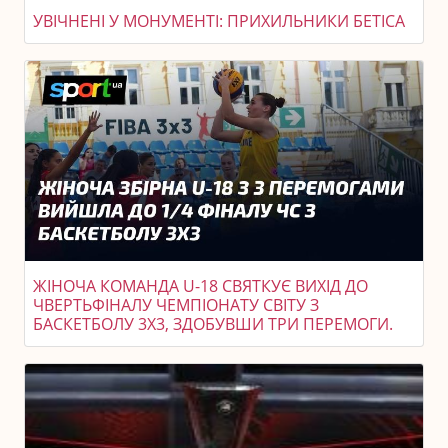
УВІЧНЕНІ У МОНУМЕНТІ: ПРИХИЛЬНИКИ БЕТІСА
ЖІНОЧА КОМАНДА U-18 СВЯТКУЄ ВИХІД ДО
ЧВЕРТЬФІНАЛУ ЧЕМПІОНАТУ СВІТУ З
БАСКЕТБОЛУ 3X3, ЗДОБУВШИ ТРИ ПЕРЕМОГИ.