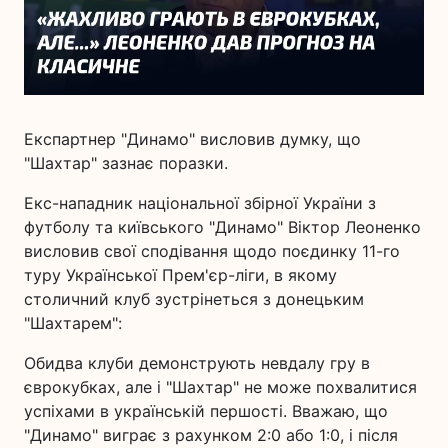
Експартнер "Динамо" висловив думку, що
"Шахтар" зазнає поразки.
Екс-нападник національної збірної України з
футболу та київського "Динамо" Віктор Леоненко
висловив свої сподівання щодо поєдинку 11-го
туру Української Прем'єр-ліги, в якому
столичний клуб зустрінеться з донецьким
"Шахтарем":
Обидва клуби демонструють невдалу гру в
єврокубках, але і "Шахтар" не може похвалитися
успіхами в українській першості. Вважаю, що
"Динамо" виграє з рахунком 2:0 або 1:0, і після