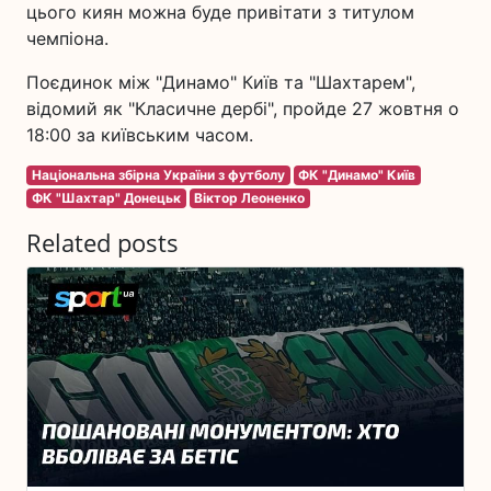
цього киян можна буде привітати з титулом
чемпіона.
Поєдинок між "Динамо" Київ та "Шахтарем",
відомий як "Класичне дербі", пройде 27 жовтня о
18:00 за київським часом.
Національна збірна України з футболу
ФК "Динамо" Київ
ФК "Шахтар" Донецьк
Віктор Леоненко
Related posts