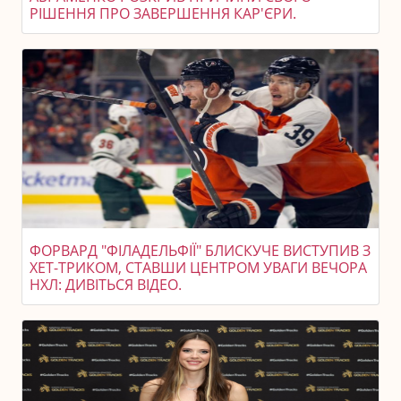
РІШЕННЯ ПРО ЗАВЕРШЕННЯ КАР'ЄРИ.
ФОРВАРД "ФІЛАДЕЛЬФІЇ" БЛИСКУЧЕ ВИСТУПИВ З
ХЕТ-ТРИКОМ, СТАВШИ ЦЕНТРОМ УВАГИ ВЕЧОРА
НХЛ: ДИВІТЬСЯ ВІДЕО.