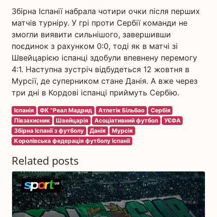
Збірна Іспанії набрала чотири очки після перших
матчів турніру. У грі проти Сербії команди не
змогли виявити сильнішого, завершивши
поєдинок з рахунком 0:0, тоді як в матчі зі
Швейцарією іспанці здобули впевнену перемогу
4:1. Наступна зустріч відбудеться 12 жовтня в
Мурсії, де суперником стане Данія. А вже через
три дні в Кордові іспанці приймуть Сербію.
Іспанія
ФК "Реал Мадрид
Атлетік Більбао
Сербія
Півзахисник
Швейцарія
Асоціативний футбол
УЄФА
Збірна Іспанії з футболу
Данія
Мурсія
Королівська федерація футболу Іспанії
Related posts