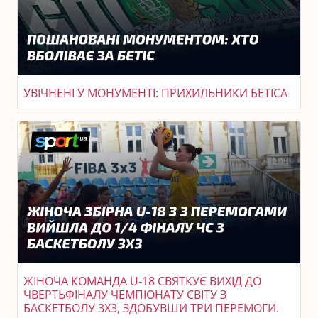
УВІЧНЕНІ У МОНУМЕНТІ: ПРИХИЛЬНИКИ БЕТІСА
ЖІНОЧА КОМАНДА U-18 СВЯТКУЄ ВИХІД ДО
ЧВЕРТЬФІНАЛУ ЧЕМПІОНАТУ СВІТУ З
БАСКЕТБОЛУ 3X3, ЗДОБУВШИ ТРИ ПЕРЕМОГИ.