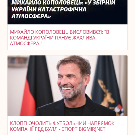
МИХАЙЛО КОПОЛОВЕЦЬ ВИСЛОВИВСЯ: "В
КОМАНДІ УКРАЇНИ ПАНУЄ ЖАХЛИВА
АТМОСФЕРА."
КЛОПП ОЧОЛИТЬ ФУТБОЛЬНИЙ НАПРЯМОК
КОМПАНІЇ РЕД БУЛЛ - СПОРТ BIGMIR)NET