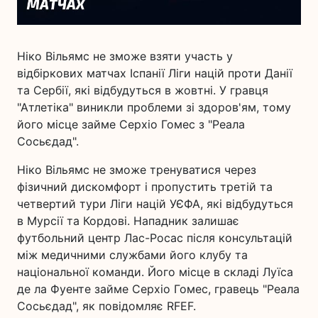
Ніко Вільямс не зможе взяти участь у
відбіркових матчах Іспанії Ліги націй проти Данії
та Сербії, які відбудуться в жовтні. У гравця
"Атлетіка" виникли проблеми зі здоров'ям, тому
його місце займе Серхіо Гомес з "Реала
Сосьєдад".
Ніко Вільямс не зможе тренуватися через
фізичний дискомфорт і пропустить третій та
четвертий тури Ліги націй УЄФА, які відбудуться
в Мурсії та Кордові. Нападник залишає
футбольний центр Лас-Росас після консультацій
між медичними службами його клубу та
національної команди. Його місце в складі Луїса
де ла Фуенте займе Серхіо Гомес, гравець "Реала
Сосьєдад", як повідомляє RFEF.