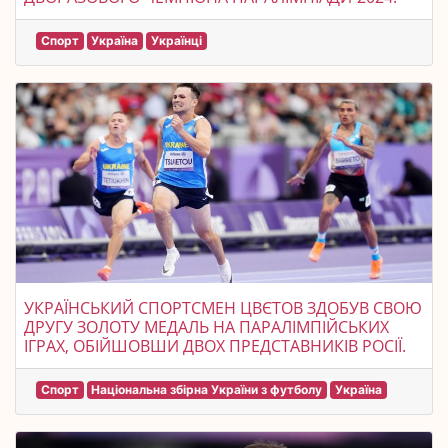
Спорт
Україна
Українці
УКРАЇНСЬКИЙ СПОРТСМЕН ЦВЄТОВ ЗДОБУВ СВОЮ
ДРУГУ ЗОЛОТУ МЕДАЛЬ НА ПАРАЛІМПІЙСЬКИХ
ІГРАХ, ОБІЙШОВШИ ДВОХ ПРЕДСТАВНИКІВ РОСІЇ.
Спорт
Національна збірна України з футболу
Україна