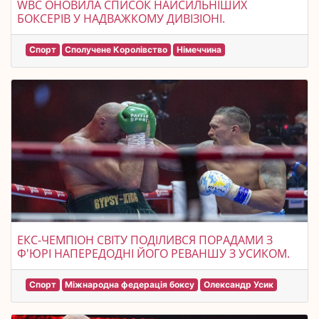
WBC ОНОВИЛА СПИСОК НАЙСИЛЬНІШИХ
БОКСЕРІВ У НАДВАЖКОМУ ДИВІЗІОНІ.
Спорт
Сполучене Королівство
Німеччина
ЕКС-ЧЕМПІОН СВІТУ ПОДІЛИВСЯ ПОРАДАМИ З
Ф'ЮРІ НАПЕРЕДОДНІ ЙОГО РЕВАНШУ З УСИКОМ.
Спорт
Міжнародна федерація боксу
Олександр Усик