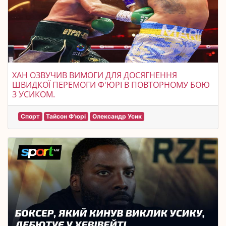
ХАН ОЗВУЧИВ ВИМОГИ ДЛЯ ДОСЯГНЕННЯ
ШВИДКОЇ ПЕРЕМОГИ Ф'ЮРІ В ПОВТОРНОМУ БОЮ
З УСИКОМ.
Спорт
Тайсон Ф'юрі
Олександр Усик