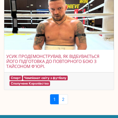
УСИК ПРОДЕМОНСТРУВАВ, ЯК ВІДБУВАЄТЬСЯ
ЙОГО ПІДГОТОВКА ДО ПОВТОРНОГО БОЮ З
ТАЙСОНОМ Ф'ЮРІ.
Спорт
Чемпіонат світу з футболу
Сполучене Королівство
1
2