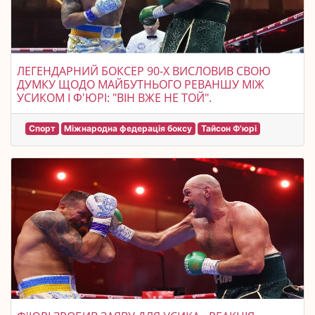
ЛЕГЕНДАРНИЙ БОКСЕР 90-Х ВИСЛОВИВ СВОЮ
ДУМКУ ЩОДО МАЙБУТНЬОГО РЕВАНШУ МІЖ
УСИКОМ І Ф'ЮРІ: "ВІН ВЖЕ НЕ ТОЙ".
Спорт
Міжнародна федерація боксу
Тайсон Ф'юрі