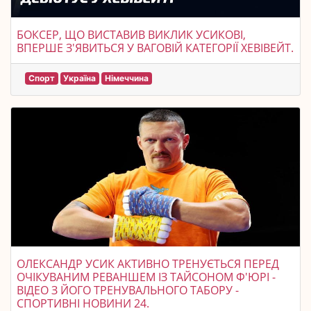
БОКСЕР, ЩО ВИСТАВИВ ВИКЛИК УСИКОВІ,
ВПЕРШЕ З'ЯВИТЬСЯ У ВАГОВІЙ КАТЕГОРІЇ ХЕВІВЕЙТ.
Спорт
Україна
Німеччина
ОЛЕКСАНДР УСИК АКТИВНО ТРЕНУЄТЬСЯ ПЕРЕД
ОЧІКУВАНИМ РЕВАНШЕМ ІЗ ТАЙСОНОМ Ф'ЮРІ -
ВІДЕО З ЙОГО ТРЕНУВАЛЬНОГО ТАБОРУ -
СПОРТИВНІ НОВИНИ 24.