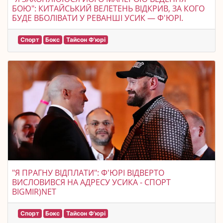
БОЮ": КИТАЙСЬКИЙ ВЕЛЕТЕНЬ ВІДКРИВ, ЗА КОГО
БУДЕ ВБОЛІВАТИ У РЕВАНШІ УСИК — Ф'ЮРІ.
Спорт
Бокс
Тайсон Ф'юрі
"Я ПРАГНУ ВІДПЛАТИ": Ф'ЮРІ ВІДВЕРТО
ВИСЛОВИВСЯ НА АДРЕСУ УСИКА - СПОРТ
BIGMIR)NET
Спорт
Бокс
Тайсон Ф'юрі