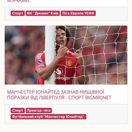
М’ЯЧАМИ.
Спорт
ФК "Динамо" Київ
Ліга Європи УЄФА
МАНЧЕСТЕР ЮНАЙТЕД ЗАЗНАВ НИЩІВНОЇ
ПОРАЗКИ ВІД ЛІВЕРПУЛЯ - СПОРТ BIGMIR)NET
Спорт
Прем'єр-ліга
Футбольний клуб "Манчестер Юнайтед".