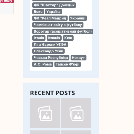
футболу
ФК "Шахтар" Донецьк
Бокс
Україна
ФК "Реал Мадрид
Українці
Чемпіонат світу з футболу
Воротар (асоціативний футбол)
Італія
Іспанія
Київ
Ліга Європи УЄФА
Олександр Усик
Чеська Республіка
Нокаут
А.С. Рома
Тайсон Ф'юрі
RECENT POSTS