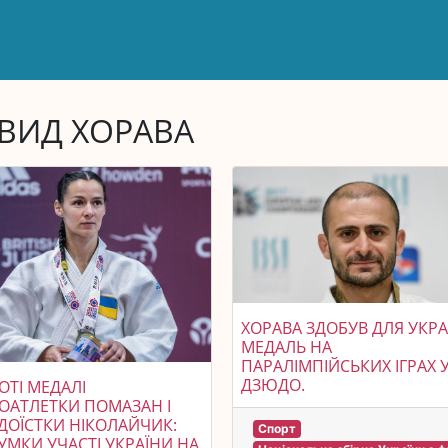
ВИД ХОРАВА
ХОРАВА ЗДОБУВ ДЛЯ УКР
МЕДАЛЬ НА
ПАРАЛІМПІЙСЬКИХ ІГРАХ 
ДЗЮДО.
ОТІ МЕДАЛІ
ОАТЛЕТКИ ПОМАЗАН І
ОЇСТКИ НІКОЛАЙЧИК:
Спорт
УМКИ УЧАСТІ УКРАЇНИ НА