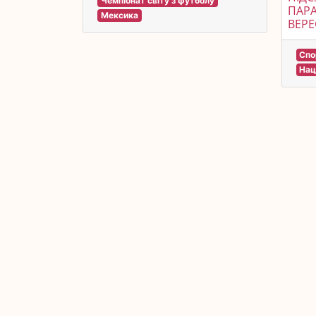
Чемпіонат світу з футболу
ПАРА
Мексика
ВЕРЕ
Спо
Нац