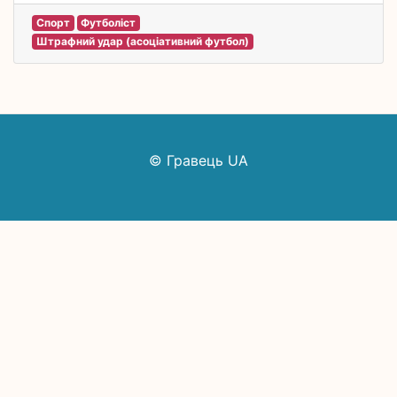
Спорт
Футболіст
Штрафний удар (асоціативний футбол)
© Гравець UA