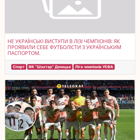
НЕ УКРАЇНСЬКІ ВИСТУПИ В ЛІЗІ ЧЕМПІОНІВ: ЯК
ПРОЯВИЛИ СЕБЕ ФУТБОЛІСТИ З УКРАЇНСЬКИМ
ПАСПОРТОМ.
Спорт
ФК "Шахтар" Донецьк
Ліга чемпіонів УЄФА