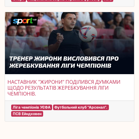
НАСТАВНИК "ЖИРОНИ" ПОДІЛИВСЯ ДУМКАМИ
ЩОДО РЕЗУЛЬТАТІВ ЖЕРЕБКУВАННЯ ЛІГИ
ЧЕМПІОНІВ.
Ліга чемпіонів УЄФА
Футбольний клуб "Арсенал".
ПСВ Ейндховен