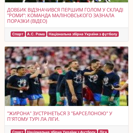
ДОВБИК ВІДЗНАЧИВСЯ ПЕРШИМ ГОЛОМ У СКЛАДІ
"РОМИ": КОМАНДА МАЛІНОВСЬКОГО ЗАЗНАЛА
ПОРАЗКИ (ВІДЕО)
Спорт
А.С. Рома
Національна збірна України з футболу
"ЖИРОНА" ЗУСТРІНЕТЬСЯ З "БАРСЕЛОНОЮ" У
П'ЯТОМУ ТУРІ ЛА ЛІГИ.
Спорт
Національна збірна України з футболу
Ліга