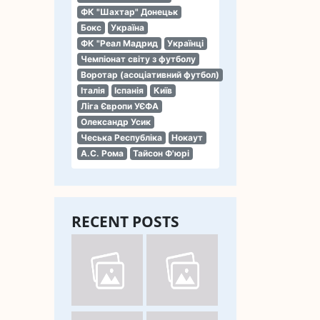
ФК "Шахтар" Донецьк
Бокс
Україна
ФК "Реал Мадрид
Українці
Чемпіонат світу з футболу
Воротар (асоціативний футбол)
Італія
Іспанія
Київ
Ліга Європи УЄФА
Олександр Усик
Чеська Республіка
Нокаут
А.С. Рома
Тайсон Ф'юрі
RECENT POSTS