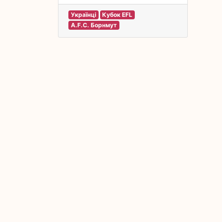
Українці
Кубок EFL
A.F.C. Борнмут