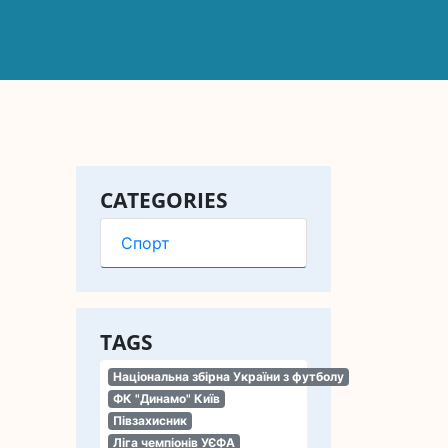
CATEGORIES
Спорт
TAGS
Національна збірна України з футболу
ФК "Динамо" Київ
Півзахисник
Ліга чемпіонів УЄФА