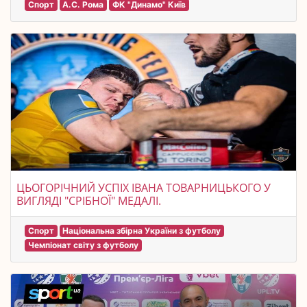
Спорт
А.С. Рома
ФК "Динамо" Київ
ЦЬОГОРІЧНИЙ УСПІХ ІВАНА ТОВАРНИЦЬКОГО У
ВИГЛЯДІ "СРІБНОЇ" МЕДАЛІ.
Спорт
Національна збірна України з футболу
Чемпіонат світу з футболу