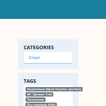
CATEGORIES
Спорт
TAGS
Національна збірна України з футболу
ФК "Динамо" Київ
Півзахисник
Ліга чемпіонів УЄФА