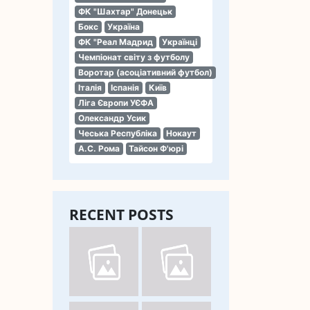
ФК "Шахтар" Донецьк
Бокс
Україна
ФК "Реал Мадрид
Українці
Чемпіонат світу з футболу
Воротар (асоціативний футбол)
Італія
Іспанія
Київ
Ліга Європи УЄФА
Олександр Усик
Чеська Республіка
Нокаут
А.С. Рома
Тайсон Ф'юрі
RECENT POSTS