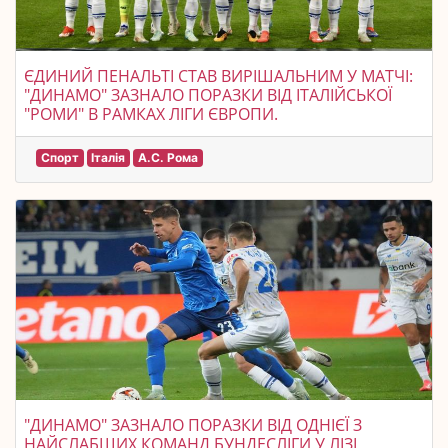
ЄДИНИЙ ПЕНАЛЬТІ СТАВ ВИРІШАЛЬНИМ У МАТЧІ:
"ДИНАМО" ЗАЗНАЛО ПОРАЗКИ ВІД ІТАЛІЙСЬКОЇ
"РОМИ" В РАМКАХ ЛІГИ ЄВРОПИ.
Спорт
Італія
А.С. Рома
"ДИНАМО" ЗАЗНАЛО ПОРАЗКИ ВІД ОДНІЄЇ З
НАЙСЛАБШИХ КОМАНД БУНДЕСЛІГИ У ЛІЗІ