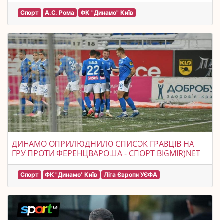
Спорт
А.С. Рома
ФК "Динамо" Київ
ДИНАМО ОПРИЛЮДНИЛО СПИСОК ГРАВЦІВ НА
ГРУ ПРОТИ ФЕРЕНЦВАРОША - СПОРТ BIGMIR)NET
Спорт
ФК "Динамо" Київ
Ліга Європи УЄФА