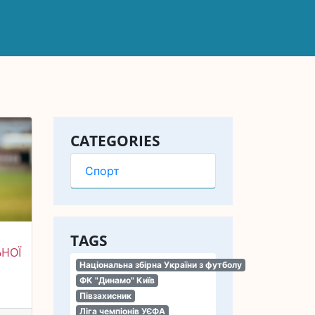
CATEGORIES
Спорт
TAGS
ЬНОЇ
Національна збірна України з футболу
ФК "Динамо" Київ
Півзахисник
Ліга чемпіонів УЄФА