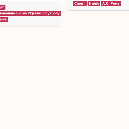
Спорт
Італія
А.С. Рома
рт
іональна збірна України з футболу
аїна