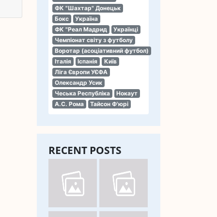
ФК "Шахтар" Донецьк
Бокс
Україна
ФК "Реал Мадрид
Українці
Чемпіонат світу з футболу
Воротар (асоціативний футбол)
Італія
Іспанія
Київ
Ліга Європи УЄФА
Олександр Усик
Чеська Республіка
Нокаут
А.С. Рома
Тайсон Ф'юрі
RECENT POSTS