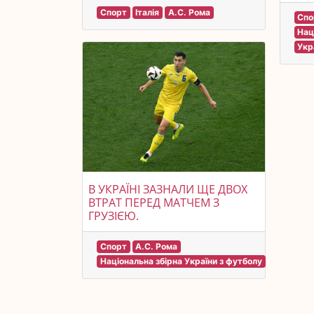
Спорт
Італія
А.С. Рома
Спо
Нац
Укр
В УКРАЇНІ ЗАЗНАЛИ ЩЕ ДВОХ
ВТРАТ ПЕРЕД МАТЧЕМ З
ГРУЗІЄЮ.
Спорт
А.С. Рома
Національна збірна України з футболу