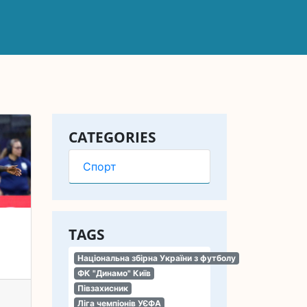
CATEGORIES
Спорт
TAGS
Національна збірна України з футболу
ФК "Динамо" Київ
Півзахисник
Ліга чемпіонів УЄФА