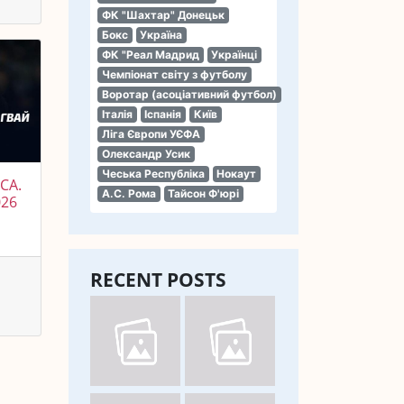
ФК "Шахтар" Донецьк
Бокс
Україна
ФК "Реал Мадрид
Українці
Чемпіонат світу з футболу
Воротар (асоціативний футбол)
Італія
Іспанія
Київ
Ліга Європи УЄФА
Олександр Усик
Чеська Республіка
Нокаут
СА.
А.С. Рома
Тайсон Ф'юрі
026
RECENT POSTS