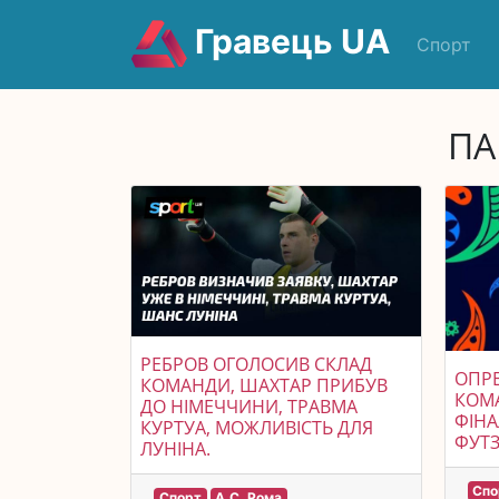
Гравець UA
Спорт
ПА
РЕБРОВ ОГОЛОСИВ СКЛАД
ОПР
КОМАНДИ, ШАХТАР ПРИБУВ
КОМА
ДО НІМЕЧЧИНИ, ТРАВМА
ФІНА
КУРТУА, МОЖЛИВІСТЬ ДЛЯ
ФУТЗ
ЛУНІНА.
Спо
Спорт
А.С. Рома