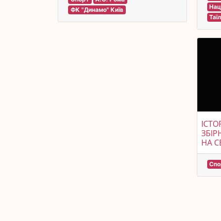
Нац
ФК "Динамо" Київ
Таї
ІСТО
ЗБІР
НА С
Спо