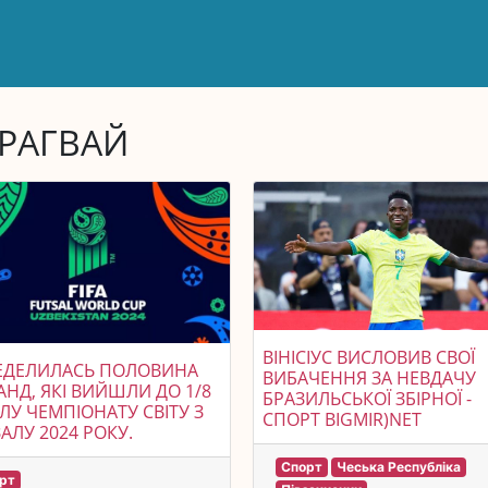
РАГВАЙ
ВІНІСІУС ВИСЛОВИВ СВОЇ
ЕДЕЛИЛАСЬ ПОЛОВИНА
ВИБАЧЕННЯ ЗА НЕВДАЧУ
НД, ЯКІ ВИЙШЛИ ДО 1/8
БРАЗИЛЬСЬКОЇ ЗБІРНОЇ -
ЛУ ЧЕМПІОНАТУ СВІТУ З
СПОРТ BIGMIR)NET
АЛУ 2024 РОКУ.
Спорт
Чеська Республіка
рт